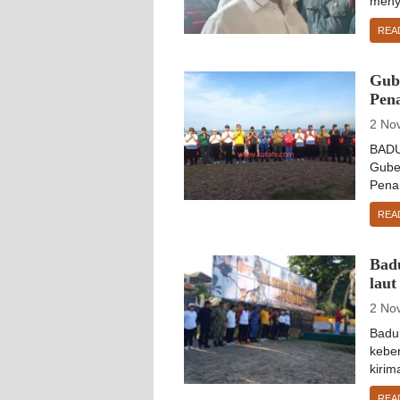
meny
REA
Gub
Pen
2 No
BADU
Gube
Pena
REA
Bad
laut
2 No
Badu
kebe
kirim
REA