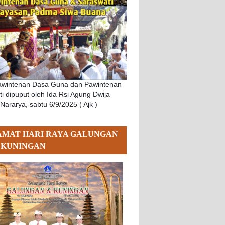
Pawintenan Dasa Guna dan Pawintenan
i dipuput oleh Ida Rsi Agung Dwija
 Nararya, sabtu 6/9/2025 ( Ajk )
AMAT HARI RAYA GALUNGAN
 KUNINGAN