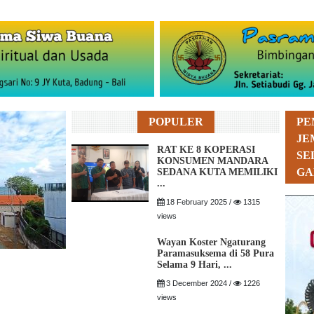
POPULER
PE
JE
RAT KE 8 KOPERASI
SE
KONSUMEN MANDARA
GA
SEDANA KUTA MEMILIKI
...
18 February 2025 /
1315
views
Wayan Koster Ngaturang
Paramasuksema di 58 Pura
Selama 9 Hari, ...
3 December 2024 /
1226
views