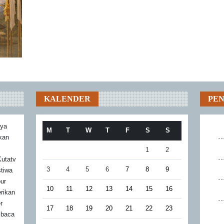
KALENDER
PE
aya
M
T
W
T
F
S
S
akan
1
2
utatv
3
4
5
6
7
8
9
stiwa
bur
10
11
12
13
14
15
16
rikan
r
17
18
19
20
21
22
23
mbaca