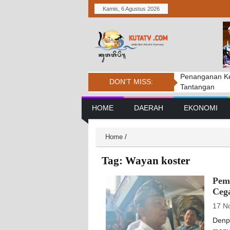
Kamis, 6 Agustus 2026
Penanganan Ke
Karya Atma We
Ketua DPRD Ba
DON'T MISS:
Tantangan
Tuban.
Main Navigation
HOME
DAERAH
EKONOMI
Home
/
Tag:
Wayan koster
Pemp
Cega
17 N
Denpa