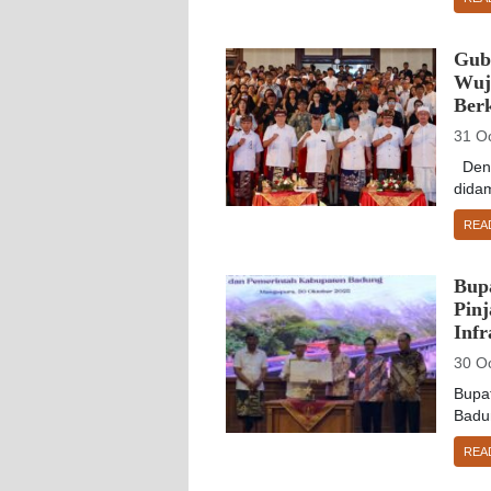
Gub
Wuj
Ber
31 O
Denp
didam
REA
Bup
Pin
Infr
30 O
Bupa
Badu
REA