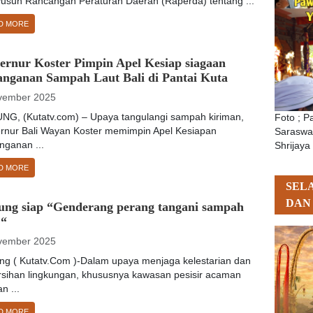
usun Rancangan Peraturan Daerah (Raperda) tentang ...
D MORE
ernur Koster Pimpin Apel Kesiap siagaan
anganan Sampah Laut Bali di Pantai Kuta
vember 2025
NG, (Kutatv.com) – Upaya tangulangi sampah kiriman,
Foto ; 
rnur Bali Wayan Koster memimpin Apel Kesiapan
Saraswat
nganan ...
Shrijaya
D MORE
SEL
DAN
ung siap “Genderang perang tangani sampah
 “
vember 2025
ng ( Kutatv.Com )-Dalam upaya menjaga kelestarian dan
rsihan lingkungan, khususnya kawasan pesisir acaman
an ...
D MORE