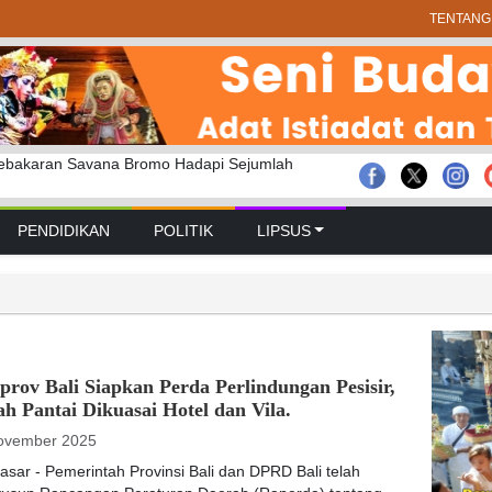
TENTANG
bakaran Savana Bromo Hadapi Sejumlah
dana Desa Adat Tuban Digelar Massal
dung Hadiri Karya Atma Wedana Desa Adat
PENDIDIKAN
POLITIK
LIPSUS
rov Bali Siapkan Perda Perlindungan Pesisir,
h Pantai Dikuasai Hotel dan Vila.
ovember 2025
sar - Pemerintah Provinsi Bali dan DPRD Bali telah