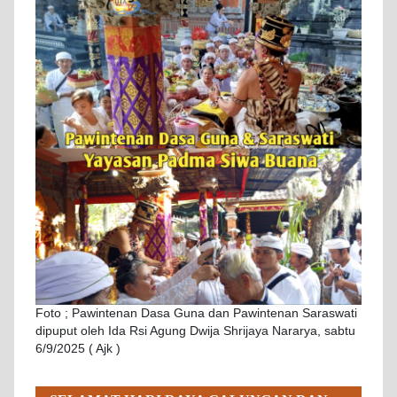
Foto ; Pawintenan Dasa Guna dan Pawintenan Saraswati
dipuput oleh Ida Rsi Agung Dwija Shrijaya Nararya, sabtu
6/9/2025 ( Ajk )