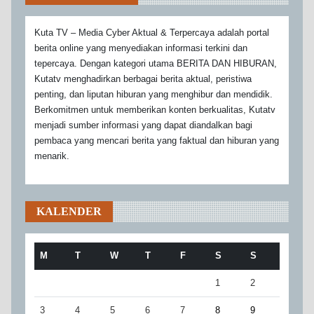
Kuta TV – Media Cyber Aktual & Terpercaya adalah portal
berita online yang menyediakan informasi terkini dan
tepercaya. Dengan kategori utama BERITA DAN HIBURAN,
Kutatv menghadirkan berbagai berita aktual, peristiwa
penting, dan liputan hiburan yang menghibur dan mendidik.
Berkomitmen untuk memberikan konten berkualitas, Kutatv
menjadi sumber informasi yang dapat diandalkan bagi
pembaca yang mencari berita yang faktual dan hiburan yang
menarik.
KALENDER
M
T
W
T
F
S
S
1
2
3
4
5
6
7
8
9