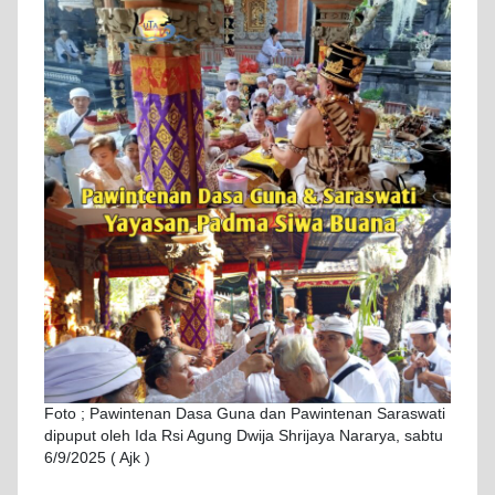
Foto ; Pawintenan Dasa Guna dan Pawintenan Saraswati
dipuput oleh Ida Rsi Agung Dwija Shrijaya Nararya, sabtu
6/9/2025 ( Ajk )