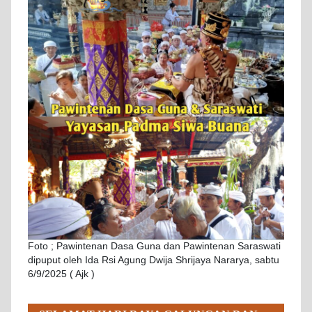
Foto ; Pawintenan Dasa Guna dan Pawintenan Saraswati
dipuput oleh Ida Rsi Agung Dwija Shrijaya Nararya, sabtu
6/9/2025 ( Ajk )