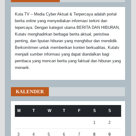
Kuta TV – Media Cyber Aktual & Terpercaya adalah portal
berita online yang menyediakan informasi terkini dan
tepercaya. Dengan kategori utama BERITA DAN HIBURAN,
Kutatv menghadirkan berbagai berita aktual, peristiwa
penting, dan liputan hiburan yang menghibur dan mendidik.
Berkomitmen untuk memberikan konten berkualitas, Kutatv
menjadi sumber informasi yang dapat diandalkan bagi
pembaca yang mencari berita yang faktual dan hiburan yang
menarik.
KALENDER
M
T
W
T
F
S
S
1
2
3
4
5
6
7
8
9