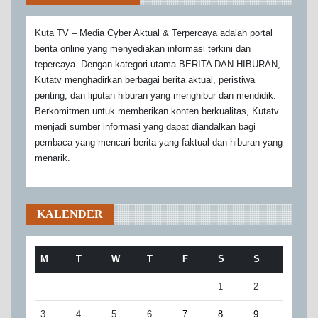
Kuta TV – Media Cyber Aktual & Terpercaya adalah portal
berita online yang menyediakan informasi terkini dan
tepercaya. Dengan kategori utama BERITA DAN HIBURAN,
Kutatv menghadirkan berbagai berita aktual, peristiwa
penting, dan liputan hiburan yang menghibur dan mendidik.
Berkomitmen untuk memberikan konten berkualitas, Kutatv
menjadi sumber informasi yang dapat diandalkan bagi
pembaca yang mencari berita yang faktual dan hiburan yang
menarik.
KALENDER
M
T
W
T
F
S
S
1
2
3
4
5
6
7
8
9