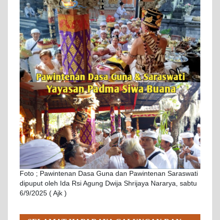
Foto ; Pawintenan Dasa Guna dan Pawintenan Saraswati
dipuput oleh Ida Rsi Agung Dwija Shrijaya Nararya, sabtu
6/9/2025 ( Ajk )