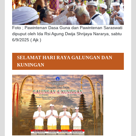
Foto ; Pawintenan Dasa Guna dan Pawintenan Saraswati
dipuput oleh Ida Rsi Agung Dwija Shrijaya Nararya, sabtu
6/9/2025 ( Ajk )
SELAMAT HARI RAYA GALUNGAN DAN
KUNINGAN