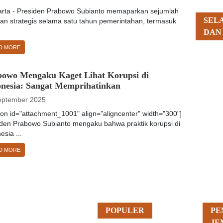
rta - Presiden Prabowo Subianto memaparkan sejumlah
SEL
an strategis selama satu tahun pemerintahan, termasuk
DAN
D MORE
bowo Mengaku Kaget Lihat Korupsi di
onesia: Sangat Memprihatinkan
eptember 2025
ion id="attachment_1001" align="aligncenter" width="300"]
iden Prabowo Subianto mengaku bahwa praktik korupsi di
esia ...
D MORE
POPULER
PE
JE