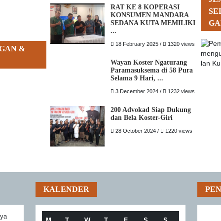
RAT KE 8 KOPERASI
SE
KONSUMEN MANDARA
GA
SEDANA KUTA MEMILIKI
...
18 February 2025 /
1320 views
GAN &
Wayan Koster Ngaturang
Paramasuksema di 58 Pura
Selama 9 Hari, ...
3 December 2024 /
1232 views
200 Advokad Siap Dukung
dan Bela Koster-Giri
28 October 2024 /
1220 views
KALENDER
PE
aya
M
T
W
T
F
S
S