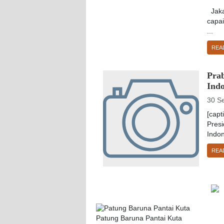
Jaka
capai
...
REA
Pra
Ind
30 S
[capt
Pres
Indon
REA
Patung Baruna Pantai Kuta