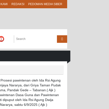
 KAMI
REDAKSI
PEDOMAN MEDIA SIBER
Pawintenan Dasa Guna dan Pawintenan
i dipuput oleh Ida Rsi Agung Dwija
 Nararya, sabtu 6/9/2025 ( Ajk )