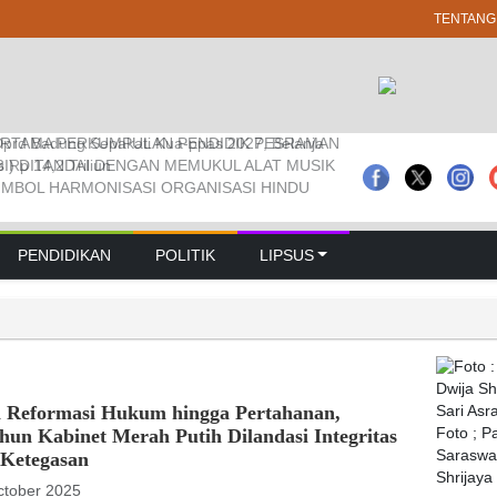
TENTANG
RTAMA PERKUMPULAN PENDIDIK PESRAMAN
 Pramuka Kwarcab Badung Berprestasi Di
prd Badung Sepakati Kua-ppas 2027, Belanja
3I) DITANDAI DENGAN MEMUKUL ALAT MUSIK
nal
Rp 14,2 Triliun
IMBOL HARMONISASI ORGANISASI HINDU
PENDIDIKAN
POLITIK
LIPSUS
i Reformasi Hukum hingga Pertahanan,
hun Kabinet Merah Putih Dilandasi Integritas
Foto ; 
Saraswat
 Ketegasan
Shrijaya
ctober 2025