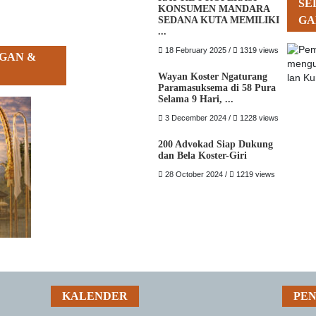
SE
KONSUMEN MANDARA
GA
SEDANA KUTA MEMILIKI
...
18 February 2025 /
1319 views
GAN &
Wayan Koster Ngaturang
Paramasuksema di 58 Pura
Selama 9 Hari, ...
3 December 2024 /
1228 views
200 Advokad Siap Dukung
dan Bela Koster-Giri
28 October 2024 /
1219 views
KALENDER
PE