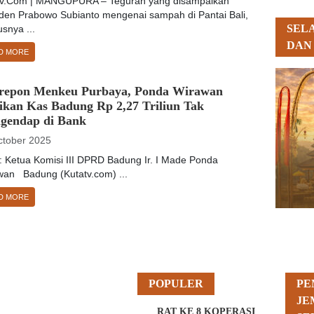
tv.Com | MANGUPURA – Teguran yang disampaikan
iden Prabowo Subianto mengenai sampah di Pantai Bali,
SEL
snya ...
DAN
D MORE
repon Menkeu Purbaya, Ponda Wirawan
ikan Kas Badung Rp 2,27 Triliun Tak
gendap di Bank
ctober 2025
: Ketua Komisi III DPRD Badung Ir. I Made Ponda
wan Badung (Kutatv.com) ...
D MORE
POPULER
PE
JE
RAT KE 8 KOPERASI