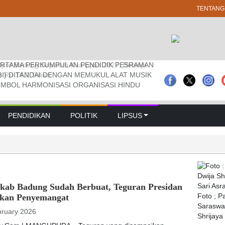
TENTANG
RTAMA PERKUMPULAN PENDIDIK PESRAMAN
 Pramuka Kwarcab Badung Berprestasi Di
prd Badung Sepakati Kua-ppas 2027, Belanja
3I) DITANDAI DENGAN MEMUKUL ALAT MUSIK
nal
Rp 14,2 Triliun
IMBOL HARMONISASI ORGANISASI HINDU
PENDIDIKAN
POLITIK
LIPSUS
kab Badung Sudah Berbuat, Teguran Presidan
ikan Penyemangat
Foto ; 
Saraswat
bruary 2026
Shrijaya