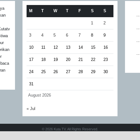
aya
M
T
W
T
F
S
S
akan
1
2
utatv
3
4
5
6
7
8
9
stiwa
bur
10
11
12
13
14
15
16
rikan
r
17
18
19
20
21
22
23
mbaca
ran
24
25
26
27
28
29
30
31
August 2026
« Jul
© 2026 Kuta TV. All Rights Reserved.
Design by
Velocity Developer