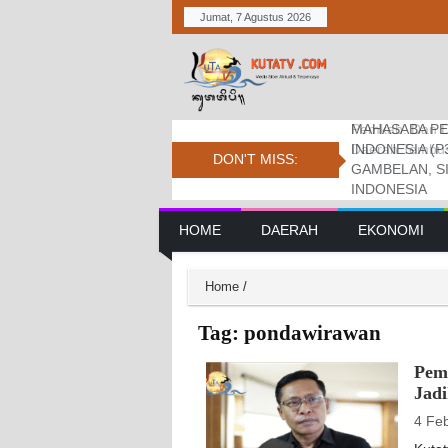
Jumat, 7 Agustus 2026
MAHASABA PE
Bupati Dukung
Pemkab. Dan D
INDONESIA (P
Jambore Nasio
Daerah Tembus 
DON'T MISS:
GAMBELAN, S
INDONESIA
Main Navigation
HOME
DAERAH
EKONOMI
Home
/
Tag:
pondawirawan
Pem
Jad
4 Fe