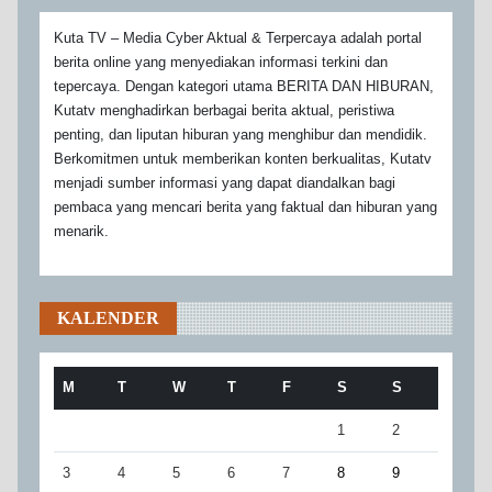
Kuta TV – Media Cyber Aktual & Terpercaya adalah portal
berita online yang menyediakan informasi terkini dan
tepercaya. Dengan kategori utama BERITA DAN HIBURAN,
Kutatv menghadirkan berbagai berita aktual, peristiwa
penting, dan liputan hiburan yang menghibur dan mendidik.
Berkomitmen untuk memberikan konten berkualitas, Kutatv
menjadi sumber informasi yang dapat diandalkan bagi
pembaca yang mencari berita yang faktual dan hiburan yang
menarik.
KALENDER
M
T
W
T
F
S
S
1
2
3
4
5
6
7
8
9