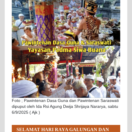
Foto ; Pawintenan Dasa Guna dan Pawintenan Saraswati
dipuput oleh Ida Rsi Agung Dwija Shrijaya Nararya, sabtu
6/9/2025 ( Ajk )
SELAMAT HARI RAYA GALUNGAN DAN