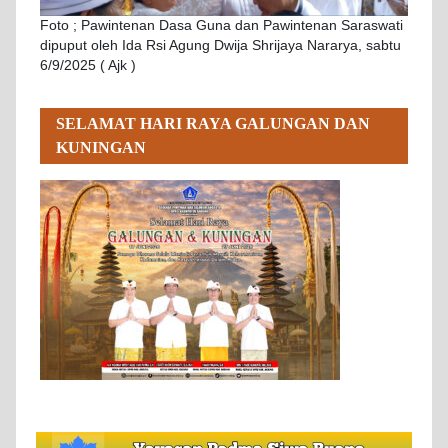
Foto ; Pawintenan Dasa Guna dan Pawintenan Saraswati
dipuput oleh Ida Rsi Agung Dwija Shrijaya Nararya, sabtu
6/9/2025 ( Ajk )
SELAMAT HARI RAYA GALUNGAN DAN
KUNINGAN