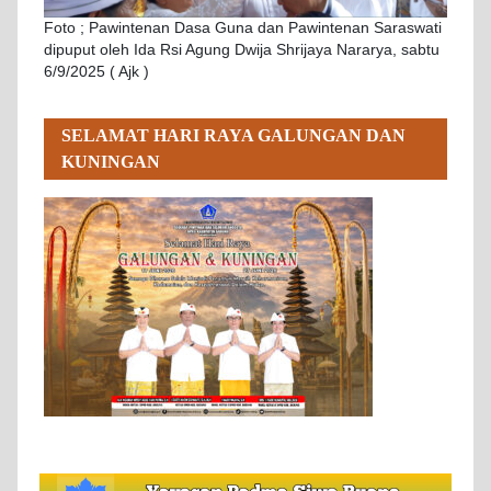
Foto ; Pawintenan Dasa Guna dan Pawintenan Saraswati
dipuput oleh Ida Rsi Agung Dwija Shrijaya Nararya, sabtu
6/9/2025 ( Ajk )
SELAMAT HARI RAYA GALUNGAN DAN
KUNINGAN