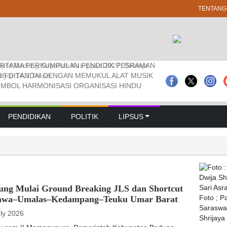
TENTANG
RTAMA PERKUMPULAN PENDIDIK PESRAMAN
 Pramuka Kwarcab Badung Berprestasi Di
prd Badung Sepakati Kua-ppas 2027, Belanja
3I) DITANDAI DENGAN MEMUKUL ALAT MUSIK
nal
Rp 14,2 Triliun
IMBOL HARMONISASI ORGANISASI HINDU
PENDIDIKAN
POLITIK
LIPSUS
ung Mulai Ground Breaking JLS dan Shortcut
awa–Umalas–Kedampang–Teuku Umar Barat
Foto ; 
Saraswat
uly 2026
Shrijaya