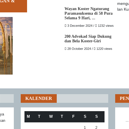
GAN &
Wayan Koster Ngaturang
Paramasuksema di 58 Pura
Selama 9 Hari, ...
3 December 2024 /
1232 views
200 Advokad Siap Dukung
dan Bela Koster-Giri
28 October 2024 /
1220 views
KALENDER
PE
aya
M
T
W
T
F
S
S
akan
1
2