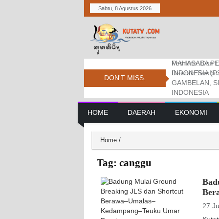
Sabtu, 8 Agustus 2026
MAHASABA PE
Bupati Dukung
Pemkab. Dan D
INDONESIA (P
Jambore Nasio
Daerah Tembus 
DON'T MISS:
GAMBELAN, S
INDONESIA
Main Navigation
HOME
DAERAH
EKONOMI
Home
/
Tag:
canggu
Bad
Ber
27 J