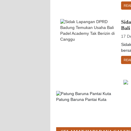
REA
Sid
Bali
17 D
Sida
bersa
REA
Patung Baruna Pantai Kuta