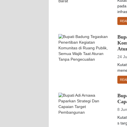
Kuta
pada
infra
REA
Bup
Kom
Atu
24 J
Kuta
mene
REA
Bup
Cap
8 Ju
Kuta
s ta