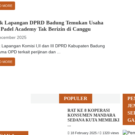
D MORE
ak Lapangan DPRD Badung Temukan Usaha
 Padel Academy Tak Berizin di Canggu
ecember 2025
k Lapangan Komisi I,II dan III DPRD Kabupaten Badung
ma OPD terkait perijinan dan ...
D MORE
POPULER
PE
JE
RAT KE 8 KOPERASI
SE
KONSUMEN MANDARA
GA
SEDANA KUTA MEMILIKI
...
18 February 2025 /
1320 views