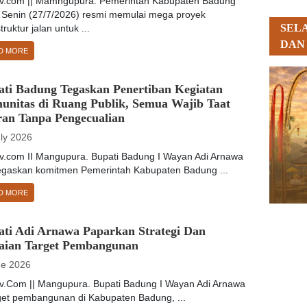
tv.com || Mamngupura. Pemerintah Kabupaten Badung
 Senin (27/7/2026) resmi memulai mega proyek
SEL
struktur jalan untuk ...
DAN
D MORE
ati Badung Tegaskan Penertiban Kegiatan
unitas di Ruang Publik, Semua Wajib Taat
ran Tanpa Pengecualian
uly 2026
tv.com II Mangupura. Bupati Badung I Wayan Adi Arnawa
gaskan komitmen Pemerintah Kabupaten Badung ...
D MORE
ati Adi Arnawa Paparkan Strategi Dan
aian Target Pembangunan
ne 2026
tv.Com || Mangupura. Bupati Badung I Wayan Adi Arnawa
rget pembangunan di Kabupaten Badung, ...