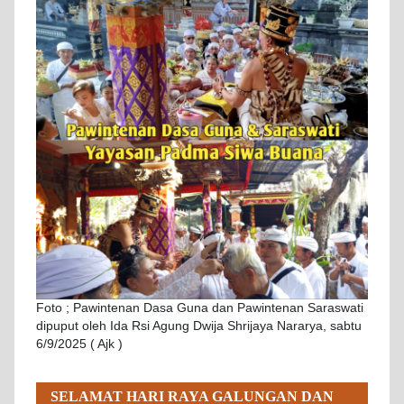
Foto ; Pawintenan Dasa Guna dan Pawintenan Saraswati
dipuput oleh Ida Rsi Agung Dwija Shrijaya Nararya, sabtu
6/9/2025 ( Ajk )
SELAMAT HARI RAYA GALUNGAN DAN