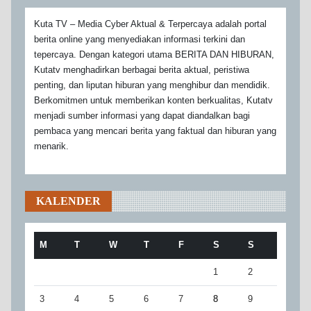
Kuta TV – Media Cyber Aktual & Terpercaya adalah portal
berita online yang menyediakan informasi terkini dan
tepercaya. Dengan kategori utama BERITA DAN HIBURAN,
Kutatv menghadirkan berbagai berita aktual, peristiwa
penting, dan liputan hiburan yang menghibur dan mendidik.
Berkomitmen untuk memberikan konten berkualitas, Kutatv
menjadi sumber informasi yang dapat diandalkan bagi
pembaca yang mencari berita yang faktual dan hiburan yang
menarik.
KALENDER
M
T
W
T
F
S
S
1
2
3
4
5
6
7
8
9