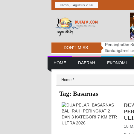
Kamis, 6 Agustus 2026
Pemkab. Dan D
DPRD BADUNG
Penanganan Ke
DON'T MISS:
Daerah Tembus 
PERSIDANGAN
Tantangan
Main Navigation
HOME
DAERAH
EKONOMI
Home
/
Tag:
Basarnas
DUA
PER
ULT
18 M