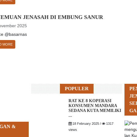
NEMUAN JENASAH DI EMBUNG SANUR
ovember 2025
ce @basarnas
D MORE
POPULER
PE
JE
RAT KE 8 KOPERASI
SE
KONSUMEN MANDARA
GA
SEDANA KUTA MEMILIKI
...
18 February 2025 /
1317
GAN &
views