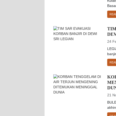
Kutat
Basar
REA
TIM
DEW
24 F
LEGI
banji
REA
KO
ME
DU
21 N
BULE
akhir
REA