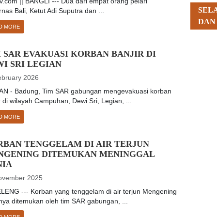
v.com || BANGLI --- Dua dari empat orang pelari
SEL
nas Bali, Ketut Adi Suputra dan ...
DAN
D MORE
 SAR EVAKUASI KORBAN BANJIR DI
I SRI LEGIAN
ebruary 2026
AN - Badung, Tim SAR gabungan mengevakuasi korban
r di wilayah Campuhan, Dewi Sri, Legian, ...
D MORE
RBAN TENGGELAM DI AIR TERJUN
NGENING DITEMUKAN MENINGGAL
NIA
ovember 2025
LENG --- Korban yang tenggelam di air terjun Mengening
nya ditemukan oleh tim SAR gabungan, ...
D MORE