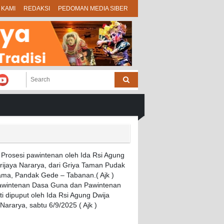
 KAMI
REDAKSI
PEDOMAN MEDIA SIBER
Pawintenan Dasa Guna dan Pawintenan
i dipuput oleh Ida Rsi Agung Dwija
 Nararya, sabtu 6/9/2025 ( Ajk )