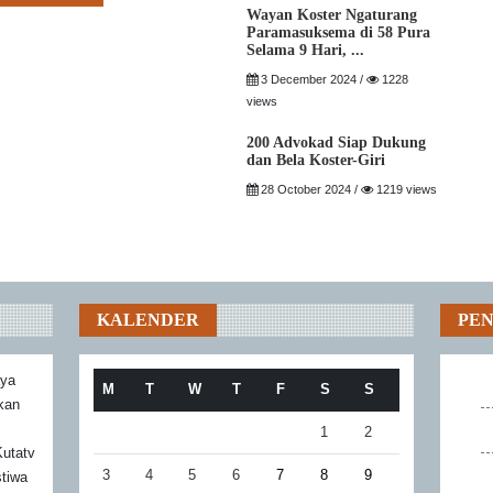
Wayan Koster Ngaturang
Paramasuksema di 58 Pura
Selama 9 Hari, ...
3 December 2024 /
1228
views
200 Advokad Siap Dukung
dan Bela Koster-Giri
28 October 2024 /
1219 views
KALENDER
PE
aya
M
T
W
T
F
S
S
akan
1
2
utatv
3
4
5
6
7
8
9
stiwa