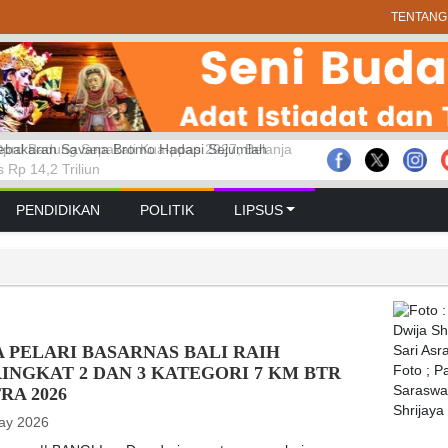
TENTANG
prd Badung Sepakati Kua-ppas 2027, Belanja
 GELAR RAPAT PARIPURNA MASA
bakaran Savana Bromo Hadapi Sejumlah
Rp 14,2 Triliun
 PERTAMA TAHUN SIDANG 2026 – 2027
PENDIDIKAN
POLITIK
LIPSUS
 PELARI BASARNAS BALI RAIH
INGKAT 2 DAN 3 KATEGORI 7 KM BTR
Foto ; 
Saraswat
RA 2026
Shrijaya
ay 2026