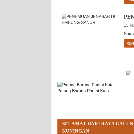
PE
15 N
Sour
REA
Patung Baruna Pantai Kuta
SELAMAT HARI RAYA GALUN
KUNINGAN