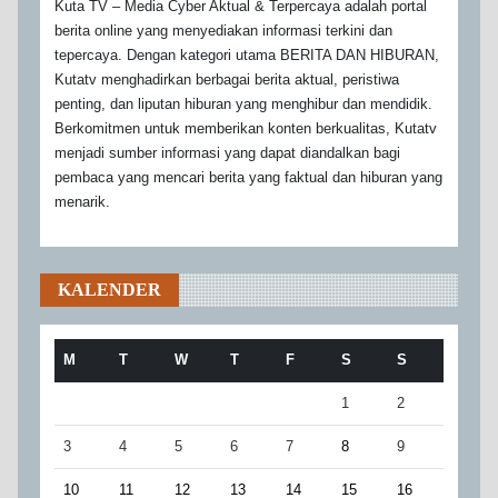
Kuta TV – Media Cyber Aktual & Terpercaya adalah portal
berita online yang menyediakan informasi terkini dan
tepercaya. Dengan kategori utama BERITA DAN HIBURAN,
Kutatv menghadirkan berbagai berita aktual, peristiwa
penting, dan liputan hiburan yang menghibur dan mendidik.
Berkomitmen untuk memberikan konten berkualitas, Kutatv
menjadi sumber informasi yang dapat diandalkan bagi
pembaca yang mencari berita yang faktual dan hiburan yang
menarik.
KALENDER
M
T
W
T
F
S
S
1
2
3
4
5
6
7
8
9
10
11
12
13
14
15
16