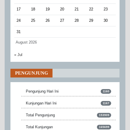
17
18
19
20
21
22
23
24
25
26
27
28
29
30
31
August 2026
« Jul
PENGUNJUNG
Pengunjung Hari Ini
1160
Kunjungan Hari Ini
1167
Total Pengunjung
153909
Total Kunjungan
165699