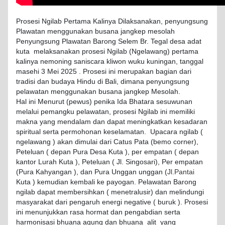
Prosesi Ngilab Pertama Kalinya Dilaksanakan, penyungsung
Plawatan menggunakan busana jangkep mesolah
Penyungsung Plawatan Barong Selem Br. Tegal desa adat
kuta melaksanakan prosesi Ngilab (Ngelawang) pertama
kalinya nemoning saniscara kliwon wuku kuningan, tanggal
masehi 3 Mei 2025 . Prosesi ini merupakan bagian dari
tradisi dan budaya Hindu di Bali, dimana penyungsung
pelawatan menggunakan busana jangkep Mesolah.
Hal ini Menurut (pewus) penika Ida Bhatara sesuwunan
melalui pemangku pelawatan, prosesi Ngilab ini memiliki
makna yang mendalam dan dapat meningkatkan kesadaran
spiritual serta permohonan keselamatan. Upacara ngilab (
ngelawang ) akan dimulai dari Catus Pata (bemo corner),
Peteluan ( depan Pura Desa Kuta ), per empatan ( depan
kantor Lurah Kuta ), Peteluan ( Jl. Singosari), Per empatan
(Pura Kahyangan ), dan Pura Unggan unggan (
Jl.Pantai
Kuta ) kemudian kembali ke payogan. Pelawatan Barong
ngilab dapat membersihkan ( menetralusir) dan melindungi
masyarakat dari pengaruh energi negative ( buruk ). Prosesi
ini menunjukkan rasa hormat dan pengabdian serta
harmonisasi bhuana agung dan bhuana alit yang