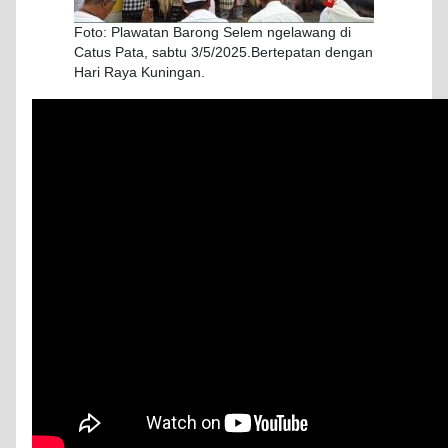
Foto: Plawatan Barong Selem ngelawang di
Catus Pata, sabtu 3/5/2025.Bertepatan dengan
Hari Raya Kuningan.