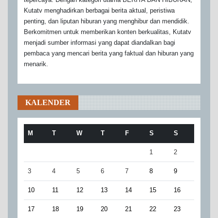
Kutatv menghadirkan berbagai berita aktual, peristiwa
penting, dan liputan hiburan yang menghibur dan mendidik.
Berkomitmen untuk memberikan konten berkualitas, Kutatv
menjadi sumber informasi yang dapat diandalkan bagi
pembaca yang mencari berita yang faktual dan hiburan yang
menarik.
KALENDER
M
T
W
T
F
S
S
1
2
3
4
5
6
7
8
9
10
11
12
13
14
15
16
17
18
19
20
21
22
23