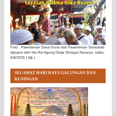
Foto ; Pawintenan Dasa Guna dan Pawintenan Saraswati
dipuput oleh Ida Rsi Agung Dwija Shrijaya Nararya, sabtu
6/9/2025 ( Ajk )
SELAMAT HARI RAYA GALUNGAN DAN
KUNINGAN