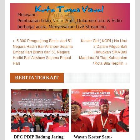
5.300 Pengunjung Bisnis dari 51
Koster Giri ( KORI ) No Urut
Negara Hadiri Bali Airshow Selama
2 Dalam Pilgub Bali
Empat Hari Bisnis dari 51 Negara
Hidupkan SMA Bali
Hadiri Bali Airshow Selama Empat
Mandara Di Tiap Kabupaten
Hari
/ Kota Bila Terpilih
BERITA TERKAIT
DPC PDIP Badung Jaring
Wayan Koster Satu-