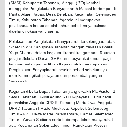
(SMSI) Kabupaten Tabanan, Minggu ( 7/9) kembali
menggelar Penglukatan Banyupinaruh Massal bertempat di
Pantai Abian Kapas, Desa Beraban, Kecamatan Selemadeg
Timur, Kabupaten Tabanan. Agenda ini merupakan
pelaksanaan kedua setelah tahun sebelumnya sukses
digelar di lokasi yang sama.
Pelaksanaan Panglukatan Banypinaruh terselenggara atas
Sinergi SMSI Kabupaten Tabanan dengan Yayasan Bhakti
Yoga Dharma dalam kegiatan literasi keagamaan. Ratusan
pelajar Sekolah Dasar, SMP dan masyarakat umum pagi
tadi memadati pantai Abian Kapas untuk mendapatkan
Penglukatan Banyupinaruh setelah sehari sebelumnya
mereka mengikuti perayaan dan persembahyangan
Saraswati.
Kegiatan dibuka Bupati Tabanan yang diwakili Plt. Asisten 2
Setda Tabanan I Gusti Agung Rai Dwipayana. Turut hadir
perwakilan Anggota DPD RI Komang Merta Jiwa, Anggota
DPRD Tabanan I Made Muskada, Kapolsek Selemadeg
Timur AKP. I Dewa Made Paramantara, Camat Selemadeg
Timur I Wayan Sudiarta serta beberapa tokoh masyarakat
asal Kecamatan Selemadeg Timur. Rangkaian Prosesi