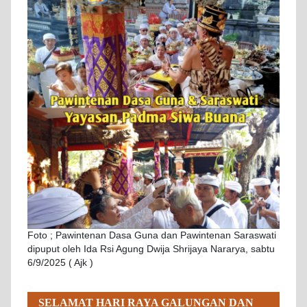
Foto ; Pawintenan Dasa Guna dan Pawintenan Saraswati
dipuput oleh Ida Rsi Agung Dwija Shrijaya Nararya, sabtu
6/9/2025 ( Ajk )
SELAMAT HARI RAYA GALUNGAN DAN