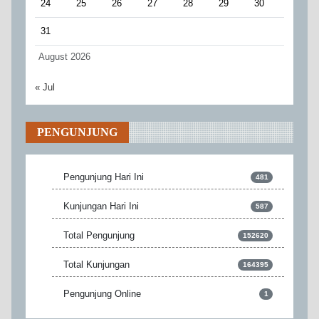
24
25
26
27
28
29
30
31
August 2026
« Jul
PENGUNJUNG
Pengunjung Hari Ini
481
Kunjungan Hari Ini
587
Total Pengunjung
152620
Total Kunjungan
164395
Pengunjung Online
1