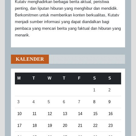
Kutatv menghadirkan berbagai berita aktual, peristiwa
penting, dan liputan hiburan yang menghibur dan mendidik.
Berkomitmen untuk memberikan konten berkualitas, Kutatv
menjadi sumber informasi yang dapat diandalkan bagi
pembaca yang mencari berita yang faktual dan hiburan yang
menarik.
KALENDER
M
T
W
T
F
S
S
1
2
3
4
5
6
7
8
9
10
11
12
13
14
15
16
17
18
19
20
21
22
23