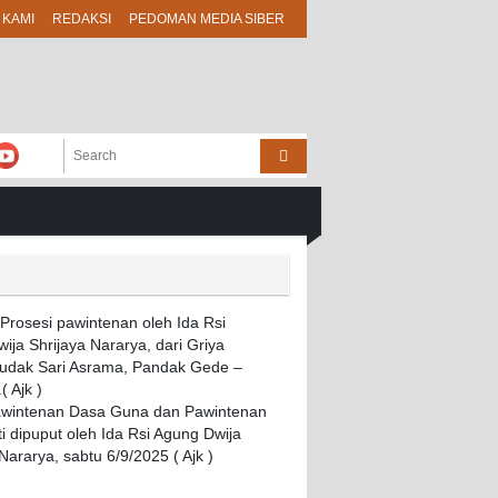
 KAMI
REDAKSI
PEDOMAN MEDIA SIBER
awintenan Dasa Guna dan Pawintenan
i dipuput oleh Ida Rsi Agung Dwija
Nararya, sabtu 6/9/2025 ( Ajk )