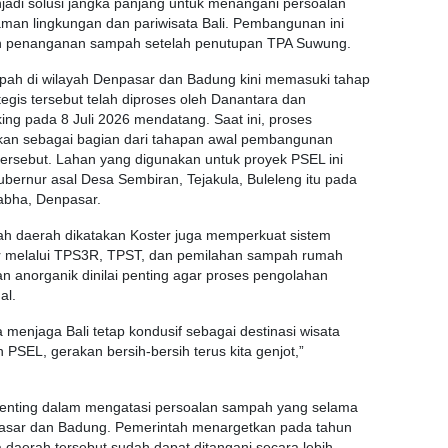
i solusi jangka panjang untuk menangani persoalan
man lingkungan dan pariwisata Bali. Pembangunan ini
an penanganan sampah setelah penutupan TPA Suwung.
ah di wilayah Denpasar dan Badung kini memasuki tahap
gis tersebut telah diproses oleh Danantara dan
ng pada 8 Juli 2026 mendatang. Saat ini, proses
ukan sebagai bagian dari tahapan awal pembangunan
tersebut. Lahan yang digunakan untuk proyek PSEL ini
 Gubernur asal Desa Sembiran, Tejakula, Buleleng itu pada
Sabha, Denpasar.
h daerah dikatakan Koster juga memperkuat sistem
r melalui TPS3R, TPST, dan pemilahan sampah rumah
 anorganik dinilai penting agar proses pengolahan
al.
 menjaga Bali tetap kondusif sebagai destinasi wisata
PSEL, gerakan bersih-bersih terus kita genjot,”
penting dalam mengatasi persoalan sampah yang selama
npasar dan Badung. Pemerintah menargetkan pada tahun
daerah tersebut sudah dapat ditangani secara lebih