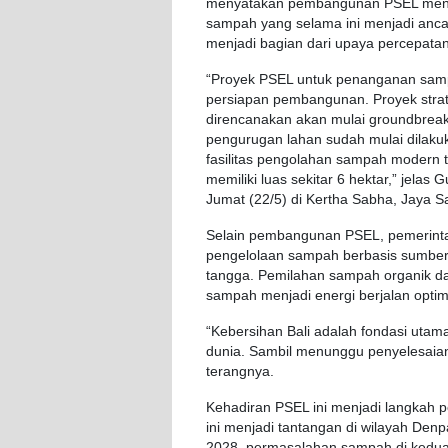
menyatakan pembangunan PSEL menjad
sampah yang selama ini menjadi anca
menjadi bagian dari upaya percepat
“Proyek PSEL untuk penanganan samp
persiapan pembangunan. Proyek strate
direncanakan akan mulai groundbreaki
pengurugan lahan sudah mulai dilak
fasilitas pengolahan sampah modern 
memiliki luas sekitar 6 hektar,” jelas
Jumat (22/5) di Kertha Sabha, Jaya 
Selain pembangunan PSEL, pemerinta
pengelolaan sampah berbasis sumbe
tangga. Pemilahan sampah organik dan
sampah menjadi energi berjalan optim
“Kebersihan Bali adalah fondasi utama
dunia. Sambil menunggu penyelesaian 
terangnya.
Kehadiran PSEL ini menjadi langkah 
ini menjadi tantangan di wilayah De
2028, permasalahan sampah di kedua 