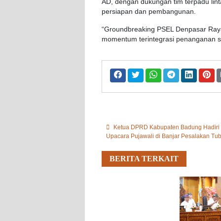
AD, dengan dukungan tim terpadu li
persiapan dan pembangunan.
“Groundbreaking PSEL Denpasar Raya
momentum terintegrasi penanganan sam
Ketua DPRD Kabupaten Badung Hadiri
Upacara Pujawali di Banjar Pesalakan Tu
BERITA TERKAIT