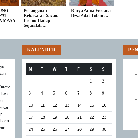
UNG
Penanganan
Karya Atma Wedana
PAT
Kebakaran Savana
Desa Adat Tuban ...
A MASA
Bromo Hadapi
Sejumlah ...
KALENDER
PE
aya
M
T
W
T
F
S
S
akan
1
2
utatv
3
4
5
6
7
8
9
stiwa
bur
10
11
12
13
14
15
16
rikan
r
17
18
19
20
21
22
23
mbaca
ran
24
25
26
27
28
29
30