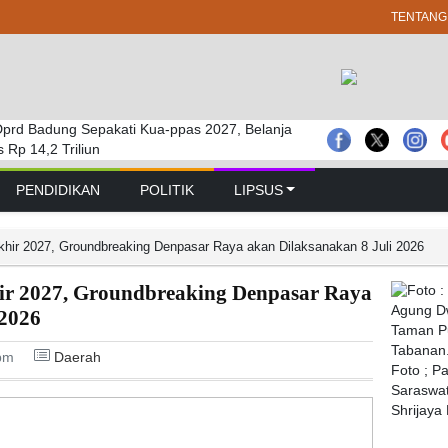
TENTANG
prd Badung Sepakati Kua-ppas 2027, Belanja
 GELAR RAPAT PARIPURNA MASA
bakaran Savana Bromo Hadapi Sejumlah
Rp 14,2 Triliun
 PERTAMA TAHUN SIDANG 2026 – 2027
PENDIDIKAN
POLITIK
LIPSUS
khir 2027, Groundbreaking Denpasar Raya akan Dilaksanakan 8 Juli 2026
hir 2027, Groundbreaking Denpasar Raya
 2026
pm
Daerah
Foto ; P
Saraswat
Shrijaya 