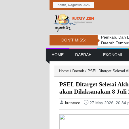
Kamis, 6 Agustus 2026
Pemkab. Dan D
DPRD BADUNG
Penanganan Ke
DON'T MISS:
Daerah Tembus 
PERSIDANGAN
Tantangan
Main Navigation
HOME
DAERAH
EKONOMI
Home
/
Daerah
/
PSEL Ditarget Selesai A
PSEL Ditarget Selesai Ak
akan Dilaksanakan 8 Juli
kutatvco
27 May 2026, 20:34 