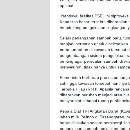
optimal.
“Nantinya, fasilitas PSEL ini diproy
Kapasitas besar tersebut diharapk
mendukung pengelolaan lingkungan yan
Selain penanganan sampah baru, tu
menjadi perhatian untuk diselesaik
bertahun-tahun di kawasan tersebut d
pengembangan sistem pengelolaan sam
penting agar persoalan sampah di wi
menyeluruh, tidak hanya untuk samp
Pemerintah berharap proses penanga
sehingga kawasan tersebut nantinya b
Terbuka Hijau (RTH). Apabila rencana
diharapkan berubah menjadi area hij
masyarakat sebagai ruang publik sekal
Kepala Staf TNI Angkatan Darat (KSAD
lahan milik Pelindo di Pasanggara
harus dilakukan secara bersinergi. 
pengelolaan sampah melalui metode pir