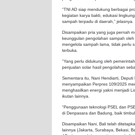
“TNI AD siap mendukung berbagai p
kegiatan karya bakti, edukasi lingku
sampah terpadu di daerah,” jelasnya.
Disampaikan pria yang juga pernah m
keunggulan pengolahan sampah oleh T
mengelola sampah lama, tidak perlu s
terbuka.
“Yang perlu didukung oleh pemerintah 
penjualan solar hasil pengolahan seb
Sementara itu, Nani Hendiarti, Depu
menyampaikan Perpres 109/2025 mem
menghasilkan energi yakni menjadi Li
ikutan lainnya.
“Penggunaan teknologi PSEL dan PS
di Denpasara dan Badung, baik timb
Disampaikan Nani, Bali telah ditetapkan
lainnya (Jakarta, Surabaya, Bekasi, 