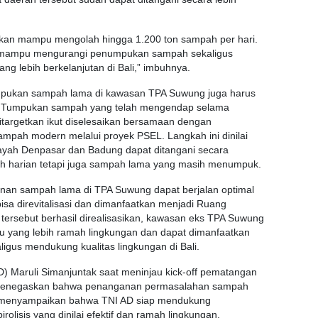
eksikan mampu mengolah hingga 1.200 ton sampah per hari.
an mampu mengurangi penumpukan sampah sekaligus
g lebih berkelanjutan di Bali,” imbuhnya.
mpukan sampah lama di kawasan TPA Suwung juga harus
an. Tumpukan sampah yang telah mengendap selama
itargetkan ikut diselesaikan bersamaan dengan
pah modern melalui proyek PSEL. Langkah ini dinilai
layah Denpasar dan Badung dapat ditangani secara
ah harian tetapi juga sampah lama yang masih menumpuk.
nan sampah lama di TPA Suwung dapat berjalan optimal
isa direvitalisasi dan dimanfaatkan menjadi Ruang
 tersebut berhasil direalisasikan, kawasan eks TPA Suwung
au yang lebih ramah lingkungan dan dapat dimanfaatkan
igus mendukung kualitas lingkungan di Bali.
) Maruli Simanjuntak saat meninjau kick-off pematangan
n, menegaskan bahwa penanganan permasalahan sampah
Ia menyampaikan bahwa TNI AD siap mendukung
olisis yang dinilai efektif dan ramah lingkungan.