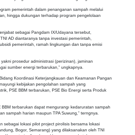
rogram pemerintah dalam penanganan sampah melalui
ngan, hingga dukungan terhadap program pengelolaan
enjabat sebagai Pangdam IX/Udayana tersebut,
NI AD diantaranya tanpa investasi pemerintah,
ubsidi pemerintah, ramah lingkungan dan tanpa emisi
yakni prosedur administrasi (perizinan), jaminan
agai sumber energi terbarukan,” ungkapnya.
ti Bidang Koordinasi Keterjangkauan dan Keamanan Pangan
ayungi kebijakan pengolahan sampah yang
strik, PSE BBM terbarukan, PSE Bio Energi serta Produk
E BBM terbarukan dapat mengurangı kedaruratan sampah
ulan sampah harian maupun TPA Suwung,” terngnya.
 sebagai lokasi pilot project pirolisis bersama lokasi
Bandung, Bogor, Semarang) yang dilaksanakan oleh TNI