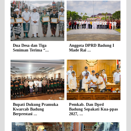
Dua Desa dan Tiga
Anggota DPRD Badung I
Seniman Terima “...
Made Rai ...
Bupati Dukung Pramuka
Pemkab. Dan Dprd
Kwarcab Badung
Badung Sepakati Kua-ppas
Berprestasi ...
2027, ...