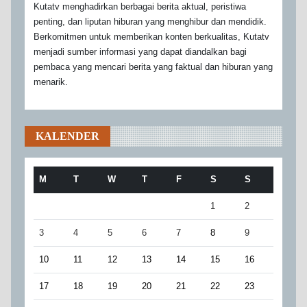
Kutatv menghadirkan berbagai berita aktual, peristiwa
penting, dan liputan hiburan yang menghibur dan mendidik.
Berkomitmen untuk memberikan konten berkualitas, Kutatv
menjadi sumber informasi yang dapat diandalkan bagi
pembaca yang mencari berita yang faktual dan hiburan yang
menarik.
KALENDER
M
T
W
T
F
S
S
1
2
3
4
5
6
7
8
9
10
11
12
13
14
15
16
17
18
19
20
21
22
23