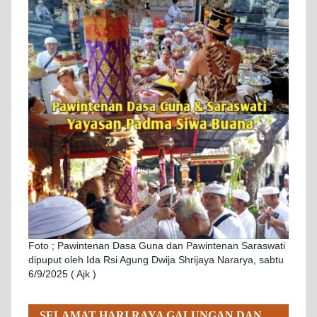
Foto ; Pawintenan Dasa Guna dan Pawintenan Saraswati
dipuput oleh Ida Rsi Agung Dwija Shrijaya Nararya, sabtu
6/9/2025 ( Ajk )
SELAMAT HARI RAYA GALUNGAN DAN