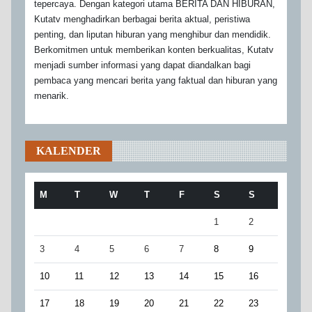
tepercaya. Dengan kategori utama BERITA DAN HIBURAN,
Kutatv menghadirkan berbagai berita aktual, peristiwa
penting, dan liputan hiburan yang menghibur dan mendidik.
Berkomitmen untuk memberikan konten berkualitas, Kutatv
menjadi sumber informasi yang dapat diandalkan bagi
pembaca yang mencari berita yang faktual dan hiburan yang
menarik.
KALENDER
M
T
W
T
F
S
S
1
2
3
4
5
6
7
8
9
10
11
12
13
14
15
16
17
18
19
20
21
22
23