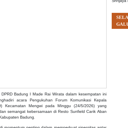
Shrijaya 
SEL
GAL
 DPRD Badung I Made Rai Wirata dalam kesempatan ini
ghadiri acara Pengukuhan Forum Komunikasi Kepala
D) Kecamatan Mengwi pada Minggu (24/5/2026) yang
dan semangat kebersamaan di Resto Sunfield Carik Aban
Kabupaten Badung.
di momentum penting dalam memperkuat sinergitas antar