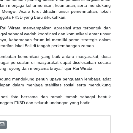
dalam menjaga keharmonisan, keamanan, serta mendukung
engwi. Acara turut dihadiri unsur pemerintahan, tokoh
anggota FK3D yang baru dikukuhkan.
ai Wirata menyampaikan apresiasi atas terbentuk dan
i sebagai wadah koordinasi dan komunikasi antar unsur
ya, keberadaan forum ini memiliki peran strategis dalam
 kearifan lokal Bali di tengah perkembangan zaman.
mbatan komunikasi yang baik antara masyarakat, desa
agai persoalan di masyarakat dapat diselesaikan secara
g royong dan menyama braya,” ujar Rai Wirata.
adung mendukung penuh upaya penguatan lembaga adat
depan dalam menjaga stabilitas sosial serta mendukung
 sesi foto bersama dan ramah tamah sebagai bentuk
anggota FK3D dan seluruh undangan yang hadir.