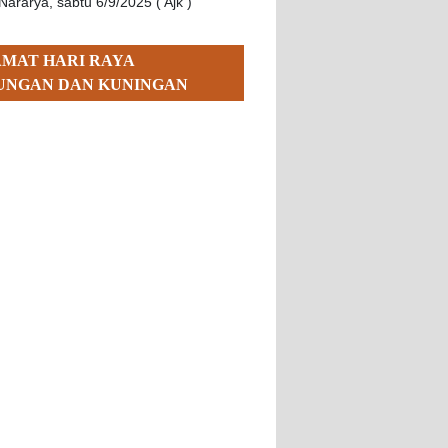
Nararya, sabtu 6/9/2025 ( Ajk )
AMAT HARI RAYA
UNGAN DAN KUNINGAN