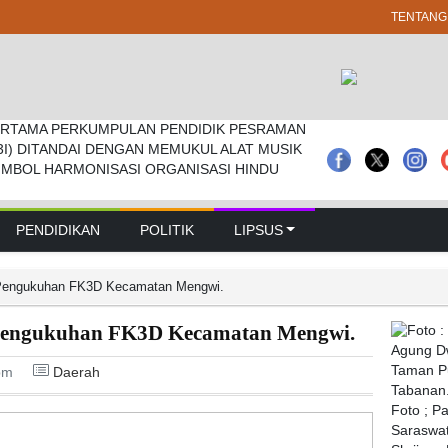
TENTANG
RTAMA PERKUMPULAN PENDIDIK PESRAMAN
 Pramuka Kwarcab Badung Berprestasi Di
prd Badung Sepakati Kua-ppas 2027, Belanja
3I) DITANDAI DENGAN MEMUKUL ALAT MUSIK
nal
Rp 14,2 Triliun
IMBOL HARMONISASI ORGANISASI HINDU
PENDIDIKAN
POLITIK
LIPSUS
i Pengukuhan FK3D Kecamatan Mengwi.
 Pengukuhan FK3D Kecamatan Mengwi.
pm
Daerah
Foto ; P
Saraswat