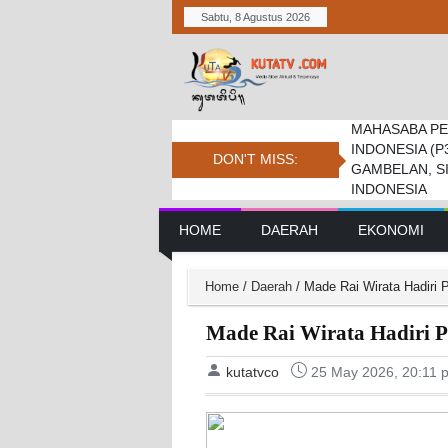
Sabtu, 8 Agustus 2026
MAHASABA PE
Bupati Dukung
Pemkab. Dan D
INDONESIA (P
Jambore Nasio
Daerah Tembus 
DON'T MISS:
GAMBELAN, S
INDONESIA
Main Navigation
HOME
DAERAH
EKONOMI
Home
/
Daerah
/
Made Rai Wirata Hadir
Made Rai Wirata Hadiri
kutatvco
25 May 2026, 20:11 