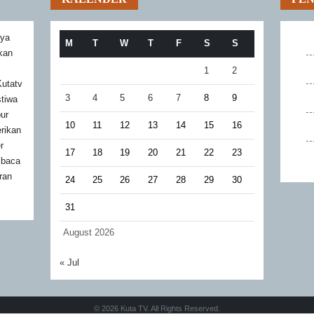
aya
M
T
W
T
F
S
S
akan
1
2
utatv
3
4
5
6
7
8
9
stiwa
bur
10
11
12
13
14
15
16
rikan
r
17
18
19
20
21
22
23
mbaca
ran
24
25
26
27
28
29
30
31
August 2026
« Jul
© 2026 Kuta TV. All Rights Reserved.