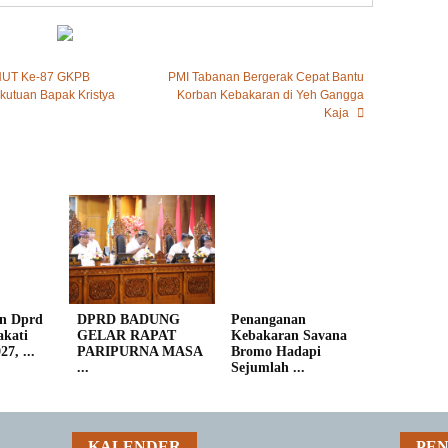
 HUT Ke-87 GKPB
PMI Tabanan Bergerak Cepat Bantu
kutuan Bapak Kristya
Korban Kebakaran di Yeh Gangga
Kaja
n Dprd
DPRD BADUNG
Penanganan
kati
GELAR RAPAT
Kebakaran Savana
7, ...
PARIPURNA MASA
Bromo Hadapi
...
Sejumlah ...
KALENDER
PE