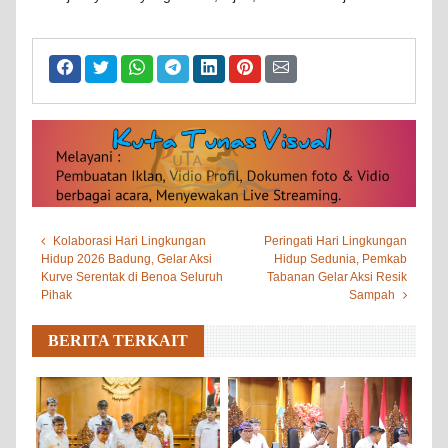
Kolaborasi Hari Lingkungan
Peringati Hari Lingkungan
Hidup 2026 Badung, Gelar Aksi
Hidup Sedunia, Pemkab
Kurve Serentak di Benoa Seluruh
Tabanan Gelar Aksi Resik
Pihak
Sampah
BERITA TERKAIT