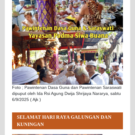
Foto ; Pawintenan Dasa Guna dan Pawintenan Saraswati
dipuput oleh Ida Rsi Agung Dwija Shrijaya Nararya, sabtu
6/9/2025 ( Ajk )
SELAMAT HARI RAYA GALUNGAN DAN
KUNINGAN