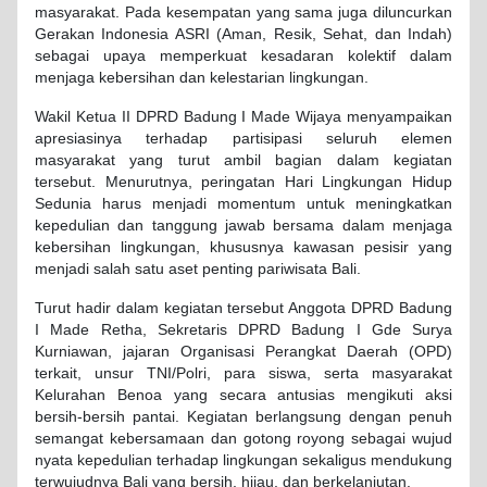
masyarakat. Pada kesempatan yang sama juga diluncurkan
Gerakan Indonesia ASRI (Aman, Resik, Sehat, dan Indah)
sebagai upaya memperkuat kesadaran kolektif dalam
menjaga kebersihan dan kelestarian lingkungan.
Wakil Ketua II DPRD Badung I Made Wijaya menyampaikan
apresiasinya terhadap partisipasi seluruh elemen
masyarakat yang turut ambil bagian dalam kegiatan
tersebut. Menurutnya, peringatan Hari Lingkungan Hidup
Sedunia harus menjadi momentum untuk meningkatkan
kepedulian dan tanggung jawab bersama dalam menjaga
kebersihan lingkungan, khususnya kawasan pesisir yang
menjadi salah satu aset penting pariwisata Bali.
Turut hadir dalam kegiatan tersebut Anggota DPRD Badung
I Made Retha, Sekretaris DPRD Badung I Gde Surya
Kurniawan, jajaran Organisasi Perangkat Daerah (OPD)
terkait, unsur TNI/Polri, para siswa, serta masyarakat
Kelurahan Benoa yang secara antusias mengikuti aksi
bersih-bersih pantai. Kegiatan berlangsung dengan penuh
semangat kebersamaan dan gotong royong sebagai wujud
nyata kepedulian terhadap lingkungan sekaligus mendukung
terwujudnya Bali yang bersih, hijau, dan berkelanjutan.