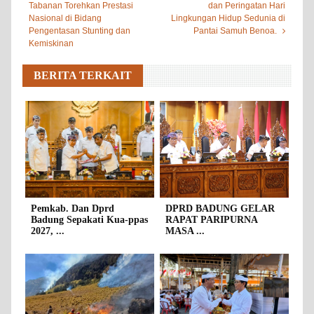
Tabanan Torehkan Prestasi
dan Peringatan Hari
Nasional di Bidang
Lingkungan Hidup Sedunia di
Pengentasan Stunting dan
Pantai Samuh Benoa.
Kemiskinan
BERITA TERKAIT
Pemkab. Dan Dprd
DPRD BADUNG GELAR
Badung Sepakati Kua-ppas
RAPAT PARIPURNA
2027, ...
MASA ...