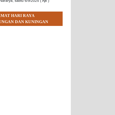
Nararya, sabtu 6/9/2025 ( Ajk )
AMAT HARI RAYA
UNGAN DAN KUNINGAN