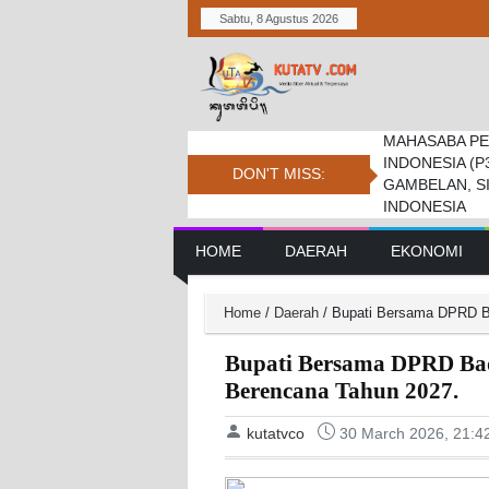
Sabtu, 8 Agustus 2026
MAHASABA PE
Bupati Dukung
Pemkab. Dan D
INDONESIA (P
Jambore Nasio
Daerah Tembus 
DON'T MISS:
GAMBELAN, S
INDONESIA
Main Navigation
HOME
DAERAH
EKONOMI
Home
/
Daerah
/
Bupati Bersama DPRD B
Bupati Bersama DPRD Ba
Berencana Tahun 2027.
kutatvco
30 March 2026, 21:4