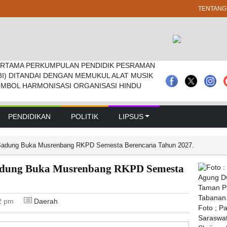
TENTANG
RTAMA PERKUMPULAN PENDIDIK PESRAMAN
 Pramuka Kwarcab Badung Berprestasi Di
prd Badung Sepakati Kua-ppas 2027, Belanja
3I) DITANDAI DENGAN MEMUKUL ALAT MUSIK
nal
Rp 14,2 Triliun
IMBOL HARMONISASI ORGANISASI HINDU
PENDIDIKAN
POLITIK
LIPSUS
adung Buka Musrenbang RKPD Semesta Berencana Tahun 2027.
dung Buka Musrenbang RKPD Semesta
2 pm
Daerah
Foto ; P
Saraswat