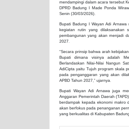
mendampingi dalam acara tersebut Ke
DPRD Badung I Made Ponda Wirawa
Senin (30/03/2026).
Bupati Badung I Wayan Adi Arnaw
kegiatan rutin yang dilaksanakan
pembangunan yang akan menjadi d
2027.
“Secara prinsip bahwa arah kebijakan
Bupati dimana visinya adalah Me
Berlandaskan Nilai-Nilai Nangun Sa
AdiCipta yaitu Tujuh program skala pr
pada penganggaran yang akan dilak
APBD Tahun 2027,” ujarnya.
Bupati Wayan Adi Arnawa juga me
Anggaran Pemerintah Daerah (TAPD) 
berdampak kepada ekonomi makro d
akan berfokus pada penanganan perma
yang berkualitas di Kabupaten Badun