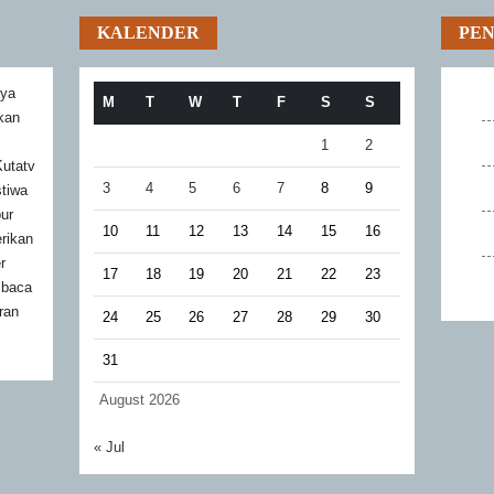
KALENDER
PE
aya
M
T
W
T
F
S
S
akan
1
2
utatv
3
4
5
6
7
8
9
stiwa
bur
10
11
12
13
14
15
16
rikan
r
17
18
19
20
21
22
23
mbaca
ran
24
25
26
27
28
29
30
31
August 2026
« Jul