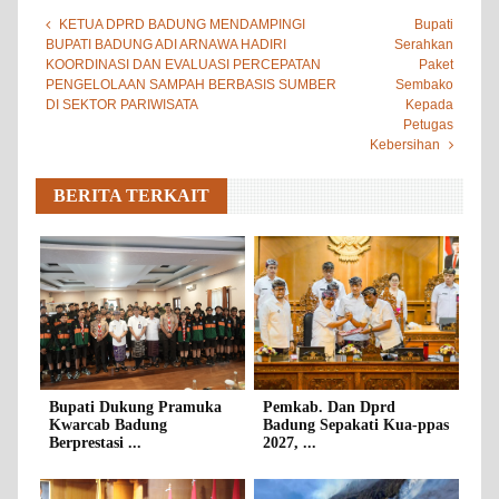
KETUA DPRD BADUNG MENDAMPINGI
Bupati
BUPATI BADUNG ADI ARNAWA HADIRI
Serahkan
KOORDINASI DAN EVALUASI PERCEPATAN
Paket
PENGELOLAAN SAMPAH BERBASIS SUMBER
Sembako
DI SEKTOR PARIWISATA
Kepada
Petugas
Kebersihan
BERITA TERKAIT
Bupati Dukung Pramuka
Pemkab. Dan Dprd
Kwarcab Badung
Badung Sepakati Kua-ppas
Berprestasi ...
2027, ...