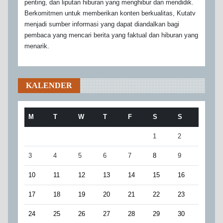
penting, dan liputan hiburan yang menghibur dan mendidik.
Berkomitmen untuk memberikan konten berkualitas, Kutatv
menjadi sumber informasi yang dapat diandalkan bagi
pembaca yang mencari berita yang faktual dan hiburan yang
menarik.
KALENDER
M
T
W
T
F
S
S
1
2
3
4
5
6
7
8
9
10
11
12
13
14
15
16
17
18
19
20
21
22
23
24
25
26
27
28
29
30