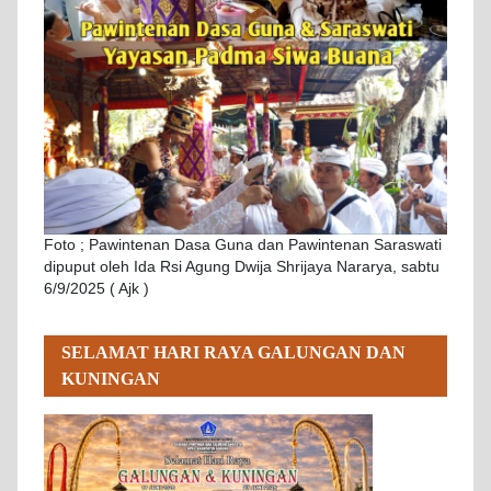
Foto ; Pawintenan Dasa Guna dan Pawintenan Saraswati
dipuput oleh Ida Rsi Agung Dwija Shrijaya Nararya, sabtu
6/9/2025 ( Ajk )
SELAMAT HARI RAYA GALUNGAN DAN
KUNINGAN