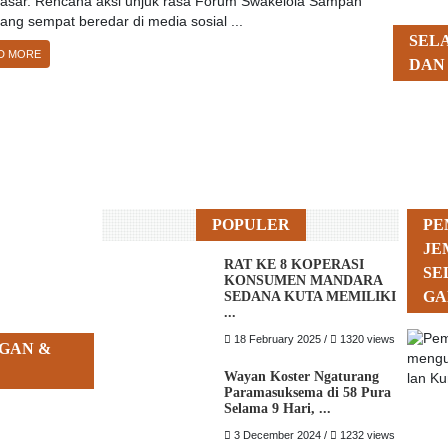
asar. Rencana aksi unjuk rasa Forum Swakelola Sampah
yang sempat beredar di media sosial ...
SEL
D MORE
DAN
POPULER
PE
JE
RAT KE 8 KOPERASI
SE
KONSUMEN MANDARA
GA
SEDANA KUTA MEMILIKI
...
18 February 2025 /
1320 views
GAN &
Wayan Koster Ngaturang
Paramasuksema di 58 Pura
Selama 9 Hari, ...
3 December 2024 /
1232 views