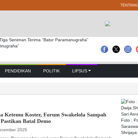
TENTANG
Tiga Seniman Terima “Batur Paramanugraha”
Badung I Made Rai Wirata Hadiri Pengarahan
RTAMA PERKUMPULAN PENDIDIK PESRAMAN
inugraha”
bupaten dan Kecamatan Se-Kabupaten Badung.
3I) DITANDAI DENGAN MEMUKUL ALAT MUSIK
IMBOL HARMONISASI ORGANISASI HINDU
PENDIDIKAN
POLITIK
LIPSUS
ca Ketemu Koster, Forum Swakelola Sampah
 Pastikan Batal Demo
Foto ; 
Saraswat
ecember 2025
Shrijaya