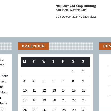
200 Advokad Siap Dukung
dan Bela Koster-Giri
28 October 2024 /
1220 views
KALENDER
PE
aya
M
T
W
T
F
S
S
akan
1
2
utatv
3
4
5
6
7
8
9
stiwa
bur
10
11
12
13
14
15
16
rikan
r
17
18
19
20
21
22
23
mbaca
ran
24
25
26
27
28
29
30