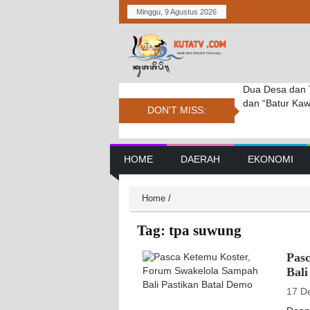
Minggu, 9 Agustus 2026
Dua Desa dan 
Anggota DPRD 
MAHASABA PE
dan “Batur Kaw
Paskibraka Ka
INDONESIA (P
DON'T MISS:
GAMBELAN, S
INDONESIA
Main Navigation
HOME
DAERAH
EKONOMI
Home
/
Tag:
tpa suwung
Pas
Bali
17 D