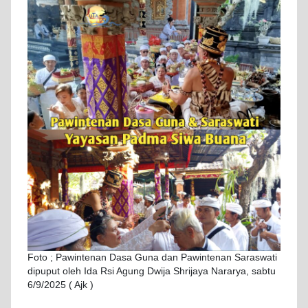
Foto ; Pawintenan Dasa Guna dan Pawintenan Saraswati
dipuput oleh Ida Rsi Agung Dwija Shrijaya Nararya, sabtu
6/9/2025 ( Ajk )