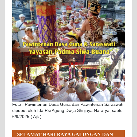
Foto ; Pawintenan Dasa Guna dan Pawintenan Saraswati
dipuput oleh Ida Rsi Agung Dwija Shrijaya Nararya, sabtu
6/9/2025 ( Ajk )
SELAMAT HARI RAYA GALUNGAN DAN