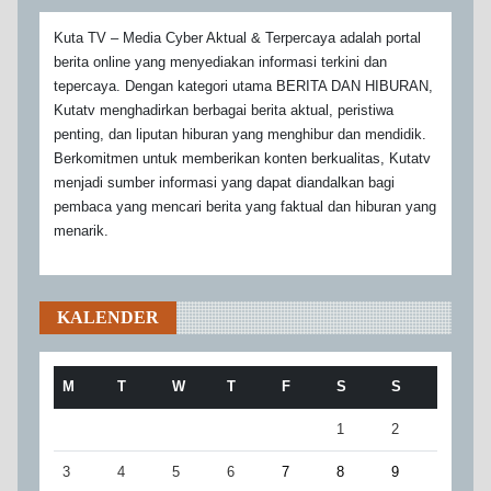
Kuta TV – Media Cyber Aktual & Terpercaya adalah portal
berita online yang menyediakan informasi terkini dan
tepercaya. Dengan kategori utama BERITA DAN HIBURAN,
Kutatv menghadirkan berbagai berita aktual, peristiwa
penting, dan liputan hiburan yang menghibur dan mendidik.
Berkomitmen untuk memberikan konten berkualitas, Kutatv
menjadi sumber informasi yang dapat diandalkan bagi
pembaca yang mencari berita yang faktual dan hiburan yang
menarik.
KALENDER
M
T
W
T
F
S
S
1
2
3
4
5
6
7
8
9