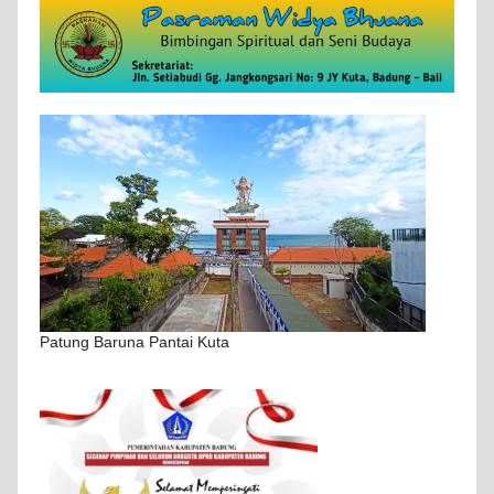
Patung Baruna Pantai Kuta