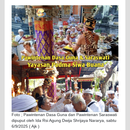
Foto ; Pawintenan Dasa Guna dan Pawintenan Saraswati
dipuput oleh Ida Rsi Agung Dwija Shrijaya Nararya, sabtu
6/9/2025 ( Ajk )