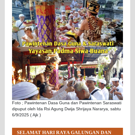
Foto ; Pawintenan Dasa Guna dan Pawintenan Saraswati
dipuput oleh Ida Rsi Agung Dwija Shrijaya Nararya, sabtu
6/9/2025 ( Ajk )
SELAMAT HARI RAYA GALUNGAN DAN