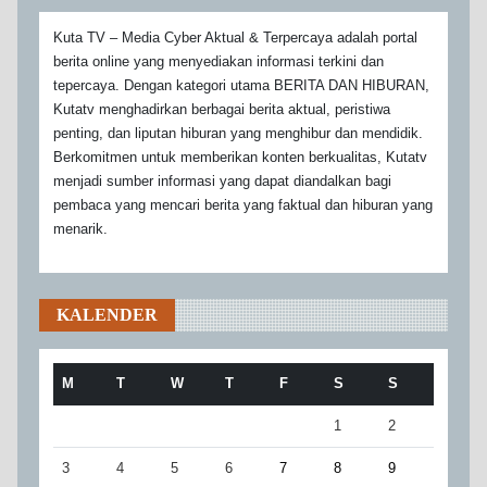
Kuta TV – Media Cyber Aktual & Terpercaya adalah portal
berita online yang menyediakan informasi terkini dan
tepercaya. Dengan kategori utama BERITA DAN HIBURAN,
Kutatv menghadirkan berbagai berita aktual, peristiwa
penting, dan liputan hiburan yang menghibur dan mendidik.
Berkomitmen untuk memberikan konten berkualitas, Kutatv
menjadi sumber informasi yang dapat diandalkan bagi
pembaca yang mencari berita yang faktual dan hiburan yang
menarik.
KALENDER
M
T
W
T
F
S
S
1
2
3
4
5
6
7
8
9