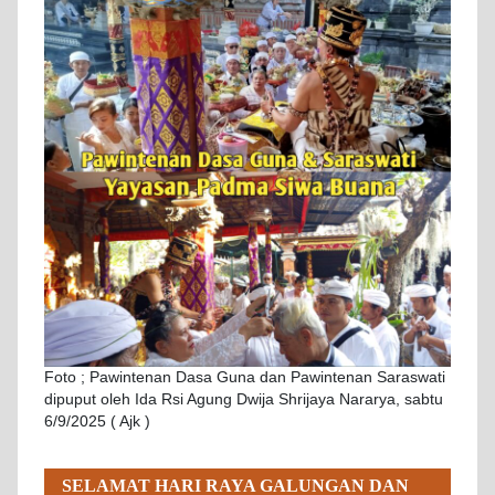
Foto ; Pawintenan Dasa Guna dan Pawintenan Saraswati
dipuput oleh Ida Rsi Agung Dwija Shrijaya Nararya, sabtu
6/9/2025 ( Ajk )
SELAMAT HARI RAYA GALUNGAN DAN