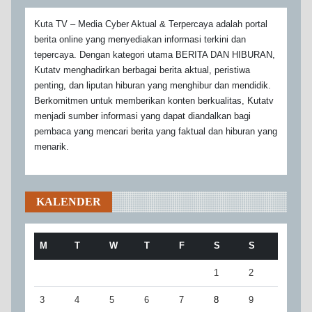
Kuta TV – Media Cyber Aktual & Terpercaya adalah portal
berita online yang menyediakan informasi terkini dan
tepercaya. Dengan kategori utama BERITA DAN HIBURAN,
Kutatv menghadirkan berbagai berita aktual, peristiwa
penting, dan liputan hiburan yang menghibur dan mendidik.
Berkomitmen untuk memberikan konten berkualitas, Kutatv
menjadi sumber informasi yang dapat diandalkan bagi
pembaca yang mencari berita yang faktual dan hiburan yang
menarik.
KALENDER
M
T
W
T
F
S
S
1
2
3
4
5
6
7
8
9