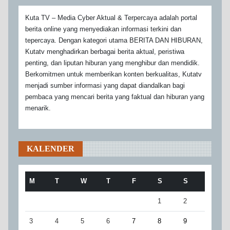
Kuta TV – Media Cyber Aktual & Terpercaya adalah portal
berita online yang menyediakan informasi terkini dan
tepercaya. Dengan kategori utama BERITA DAN HIBURAN,
Kutatv menghadirkan berbagai berita aktual, peristiwa
penting, dan liputan hiburan yang menghibur dan mendidik.
Berkomitmen untuk memberikan konten berkualitas, Kutatv
menjadi sumber informasi yang dapat diandalkan bagi
pembaca yang mencari berita yang faktual dan hiburan yang
menarik.
KALENDER
M
T
W
T
F
S
S
1
2
3
4
5
6
7
8
9