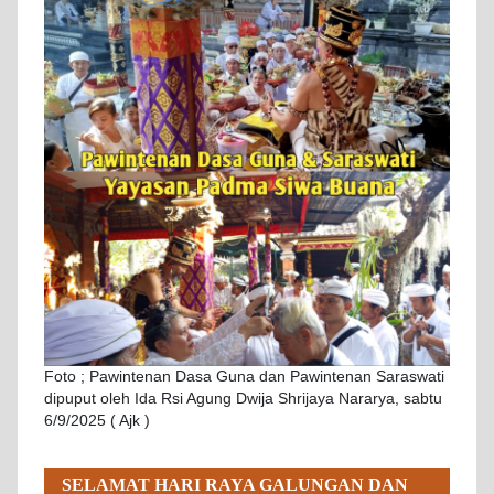
Foto ; Pawintenan Dasa Guna dan Pawintenan Saraswati
dipuput oleh Ida Rsi Agung Dwija Shrijaya Nararya, sabtu
6/9/2025 ( Ajk )
SELAMAT HARI RAYA GALUNGAN DAN