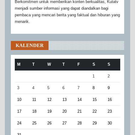
Berkomitmen untuk memberikan konten berkualitas, Kutatv
menjadi sumber informasi yang dapat diandalkan bagi
pembaca yang mencari berita yang faktual dan hiburan yang
menarik.
KALENDER
M
T
W
T
F
S
S
1
2
3
4
5
6
7
8
9
10
11
12
13
14
15
16
17
18
19
20
21
22
23
24
25
26
27
28
29
30
31