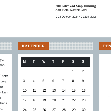
200 Advokad Siap Dukung
dan Bela Koster-Giri
28 October 2024 /
1219 views
KALENDER
PE
aya
M
T
W
T
F
S
S
akan
1
2
utatv
3
4
5
6
7
8
9
stiwa
bur
10
11
12
13
14
15
16
rikan
r
17
18
19
20
21
22
23
mbaca
ran
24
25
26
27
28
29
30