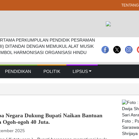
TENTANG
RTAMA PERKUMPULAN PENDIDIK PESRAMAN
 Pramuka Kwarcab Badung Berprestasi Di
prd Badung Sepakati Kua-ppas 2027, Belanja
3I) DITANDAI DENGAN MEMUKUL ALAT MUSIK
nal
Rp 14,2 Triliun
IMBOL HARMONISASI ORGANISASI HINDU
PENDIDIKAN
POLITIK
LIPSUS
pa Negara Dukung Bupati Naikan Bantuan
a Ogoh-ogoh 40 Juta.
Foto ; 
Saraswat
cember 2025
Shrijaya