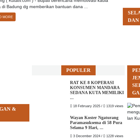
g ( Kutatv.com ) - Bupati berencana memotivasi kaula
 di Badung dg memberikan bantuan dana ...
SEL
D MORE
DAN
POPULER
PE
JE
RAT KE 8 KOPERASI
SE
KONSUMEN MANDARA
GA
SEDANA KUTA MEMILIKI
...
18 February 2025 /
1319 views
GAN &
Wayan Koster Ngaturang
Paramasuksema di 58 Pura
Selama 9 Hari, ...
3 December 2024 /
1228 views