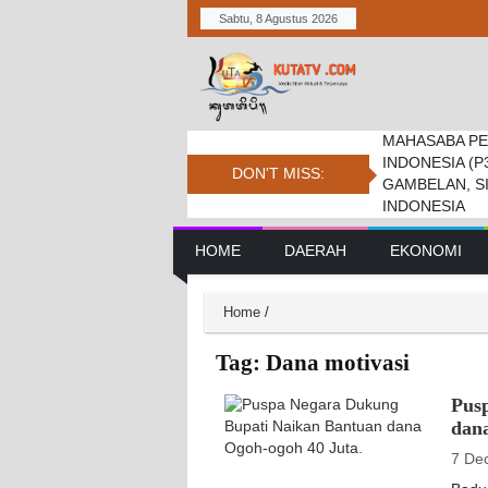
Sabtu, 8 Agustus 2026
MAHASABA PE
Bupati Dukung
Pemkab. Dan D
INDONESIA (P
Jambore Nasio
Daerah Tembus 
DON'T MISS:
GAMBELAN, S
INDONESIA
Main Navigation
HOME
DAERAH
EKONOMI
Home
/
Tag:
Dana motivasi
Pus
dan
7 De