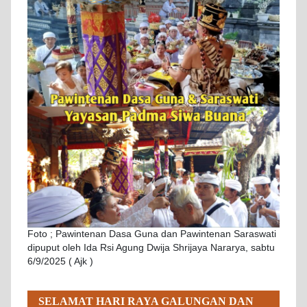
Foto ; Pawintenan Dasa Guna dan Pawintenan Saraswati
dipuput oleh Ida Rsi Agung Dwija Shrijaya Nararya, sabtu
6/9/2025 ( Ajk )
SELAMAT HARI RAYA GALUNGAN DAN