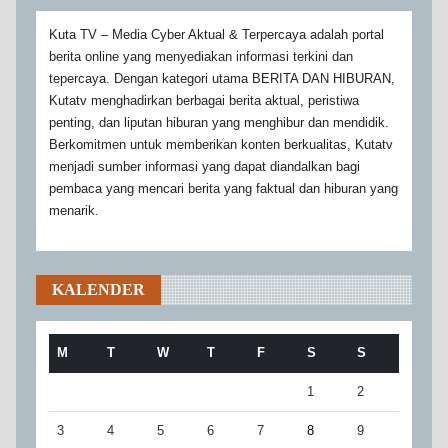
Kuta TV – Media Cyber Aktual & Terpercaya adalah portal
berita online yang menyediakan informasi terkini dan
tepercaya. Dengan kategori utama BERITA DAN HIBURAN,
Kutatv menghadirkan berbagai berita aktual, peristiwa
penting, dan liputan hiburan yang menghibur dan mendidik.
Berkomitmen untuk memberikan konten berkualitas, Kutatv
menjadi sumber informasi yang dapat diandalkan bagi
pembaca yang mencari berita yang faktual dan hiburan yang
menarik.
KALENDER
M
T
W
T
F
S
S
1
2
3
4
5
6
7
8
9