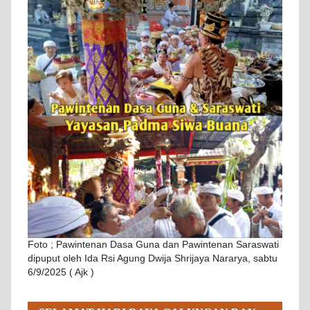
Foto ; Pawintenan Dasa Guna dan Pawintenan Saraswati
dipuput oleh Ida Rsi Agung Dwija Shrijaya Nararya, sabtu
6/9/2025 ( Ajk )