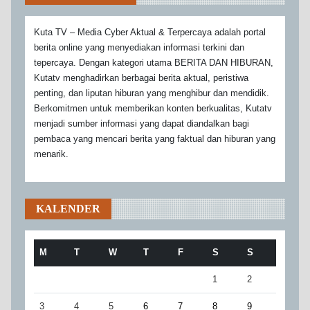
Kuta TV – Media Cyber Aktual & Terpercaya adalah portal
berita online yang menyediakan informasi terkini dan
tepercaya. Dengan kategori utama BERITA DAN HIBURAN,
Kutatv menghadirkan berbagai berita aktual, peristiwa
penting, dan liputan hiburan yang menghibur dan mendidik.
Berkomitmen untuk memberikan konten berkualitas, Kutatv
menjadi sumber informasi yang dapat diandalkan bagi
pembaca yang mencari berita yang faktual dan hiburan yang
menarik.
KALENDER
M
T
W
T
F
S
S
1
2
3
4
5
6
7
8
9