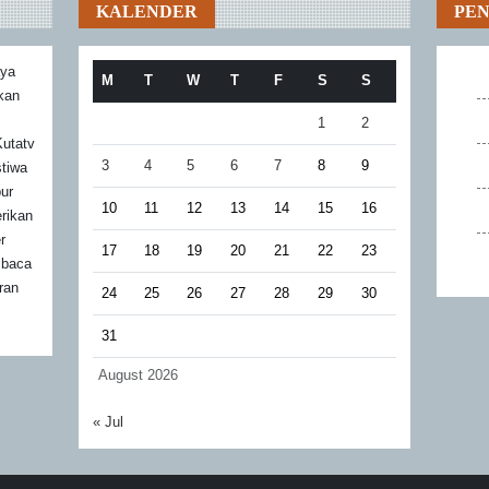
KALENDER
PE
aya
M
T
W
T
F
S
S
akan
1
2
utatv
3
4
5
6
7
8
9
stiwa
bur
10
11
12
13
14
15
16
rikan
r
17
18
19
20
21
22
23
mbaca
ran
24
25
26
27
28
29
30
31
August 2026
« Jul