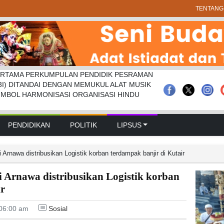
TENTANG
RTAMA PERKUMPULAN PENDIDIK PESRAMAN
 Pramuka Kwarcab Badung Berprestasi Di
prd Badung Sepakati Kua-ppas 2027, Belanja
3I) DITANDAI DENGAN MEMUKUL ALAT MUSIK
nal
Rp 14,2 Triliun
IMBOL HARMONISASI ORGANISASI HINDU
PENDIDIKAN
POLITIK
LIPSUS
rnawa distribusikan Logistik korban terdampak banjir di Kutair
Arnawa distribusikan Logistik korban
ir
06:00 am
Sosial