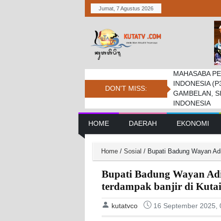
Jumat, 7 Agustus 2026
MAHASABA PE
Bupati Dukung
Pemkab. Dan D
INDONESIA (P
Jambore Nasio
Daerah Tembus 
DON'T MISS:
GAMBELAN, S
INDONESIA
Main Navigation
HOME
DAERAH
EKONOMI
Home
/
Sosial
/
Bupati Badung Wayan Adi A
Bupati Badung Wayan Adi 
terdampak banjir di Kuta
kutatvco
16 September 2025, 