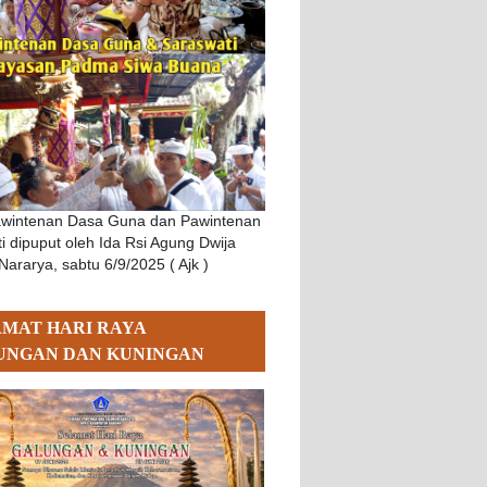
awintenan Dasa Guna dan Pawintenan
i dipuput oleh Ida Rsi Agung Dwija
Nararya, sabtu 6/9/2025 ( Ajk )
AMAT HARI RAYA
UNGAN DAN KUNINGAN