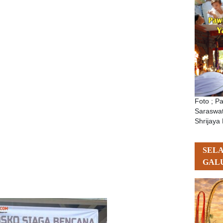
Foto ; P
Saraswat
Shrijaya 
SEL
GAL