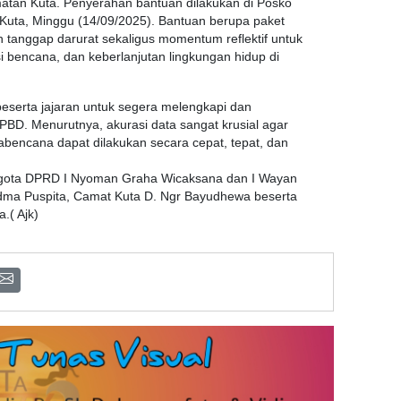
tan Kuta. Penyerahan bantuan dilakukan di Posko
uta, Minggu (14/09/2025). Bantuan berupa paket
h tanggap darurat sekaligus momentum reflektif untuk
i bencana, dan keberlanjutan lingkungan hidup di
eserta jajaran untuk segera melengkapi dan
BD. Menurutnya, akurasi data sangat krusial agar
cabencana dapat dilakukan secara cepat, tepat, dan
ggota DPRD I Nyoman Graha Wicaksana dan I Wayan
dma Puspita, Camat Kuta D. Ngr Bayudhewa beserta
a.( Ajk)