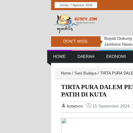
Jumat, 7 Agustus 2026
Bupati Dukung
Pemkab. Dan D
DPRD BADUNG
DON'T MISS:
Jambore Nasio
Daerah Tembus 
PERSIDANGAN
Main Navigation
HOME
DAERAH
EKONOMI
Home
/
Seni Budaya
/
TIRTA PURA DAL
TIRTA PURA DALEM P
PATIH DI KUTA
kutatvco
15 September 2024, 