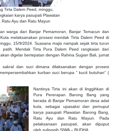
g Tirta Dalem Peed, minggu,
ngkaian karya pasupati Plawatan
, Ratu Ayu dan Ratu Mayun
an warga dari Banjar Pemamoran, Banjar Temacun dan
uta melaksanakan prosesi mendak Tirta Dalem Peed di
inggu, 15/9/2024. Suasana majis nampak sejak tirta turun
g patih. Mendak Tirta Pura Dalem Peed rangkaian dari
akan digelar bertepatan dengan Rahina Sugian Bali, jumat
g sakral dan suci dimana dilaksanakan dengan prosesi
 mempersembahkan kurban suci berupa ” kucit butuhan” (
Nantinya Tirta ini akan di linggihkan di
Pura Pererapan Barong Bang yang
berada di Banjar Pemamoran desa adat
kuta, sebagai upasaksi dan pemuput
karya pasupati Plawatan Barong Bang,
Ratu Ayu dan Ratu Mayun. Pada
pelaksanaan pasupati, akan dipuput
oleh sulinggih SIWA – BUDHA.