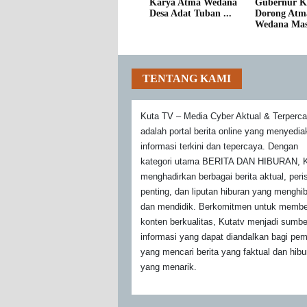
Karya Atma Wedana
Gubernur K
Desa Adat Tuban ...
Dorong Atm
Wedana Mass
TENTANG KAMI
Kuta TV – Media Cyber Aktual & Terperc
adalah portal berita online yang menyedi
informasi terkini dan tepercaya. Dengan
kategori utama BERITA DAN HIBURAN, K
menghadirkan berbagai berita aktual, peri
penting, dan liputan hiburan yang menghi
dan mendidik. Berkomitmen untuk membe
konten berkualitas, Kutatv menjadi sumbe
informasi yang dapat diandalkan bagi pe
yang mencari berita yang faktual dan hibu
yang menarik.