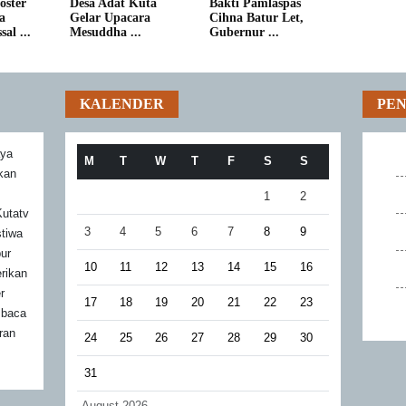
oster
Desa Adat Kuta
Bakti Pamlaspas
a
Gelar Upacara
Cihna Batur Let,
al ...
Mesuddha ...
Gubernur ...
KALENDER
PE
aya
M
T
W
T
F
S
S
akan
1
2
utatv
3
4
5
6
7
8
9
stiwa
bur
10
11
12
13
14
15
16
rikan
r
17
18
19
20
21
22
23
mbaca
ran
24
25
26
27
28
29
30
31
August 2026