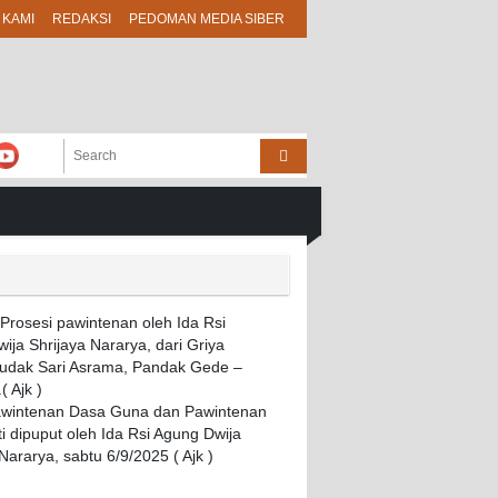
 KAMI
REDAKSI
PEDOMAN MEDIA SIBER
awintenan Dasa Guna dan Pawintenan
i dipuput oleh Ida Rsi Agung Dwija
Nararya, sabtu 6/9/2025 ( Ajk )