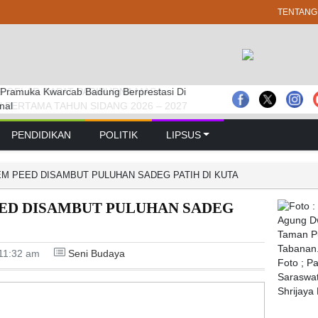
TENTANG
 Pramuka Kwarcab Badung Berprestasi Di
prd Badung Sepakati Kua-ppas 2027, Belanja
 GELAR RAPAT PARIPURNA MASA
nal
Rp 14,2 Triliun
 PERTAMA TAHUN SIDANG 2026 – 2027
PENDIDIKAN
POLITIK
LIPSUS
EM PEED DISAMBUT PULUHAN SADEG PATIH DI KUTA
EED DISAMBUT PULUHAN SADEG
11:32 am
Seni Budaya
Foto ; P
Saraswat
Shrijaya 