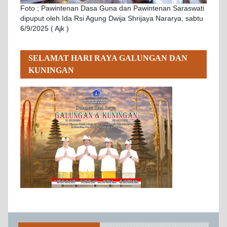
Foto ; Pawintenan Dasa Guna dan Pawintenan Saraswati
dipuput oleh Ida Rsi Agung Dwija Shrijaya Nararya, sabtu
6/9/2025 ( Ajk )
SELAMAT HARI RAYA GALUNGAN DAN
KUNINGAN