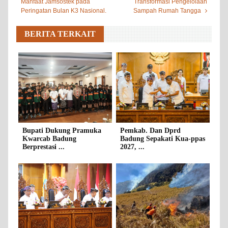
Manfaat Jamsostek pada
Transformasi Pengelolaan
Peringatan Bulan K3 Nasional.
Sampah Rumah Tangga
BERITA TERKAIT
Bupati Dukung Pramuka
Pemkab. Dan Dprd
Kwarcab Badung
Badung Sepakati Kua-ppas
Berprestasi ...
2027, ...