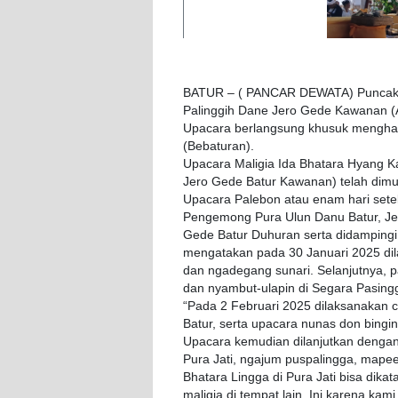
BATUR – ( PANCAR DEWATA) Puncak M
Palinggih Dane Jero Gede Kawanan (Al
Upacara berlangsung khusuk menghad
(Bebaturan).
Upacara Maligia Ida Bhatara Hyang K
Jero Gede Batur Kawanan) telah dimul
Upacara Palebon atau enam hari sete
Pengemong Pura Ulun Danu Batur, Jer
Gede Batur Duhuran serta didamping
mengatakan pada 30 Januari 2025 di
dan ngadegang sunari. Selanjutnya, 
dan nyambut-ulapin di Segara Pasing
“Pada 2 Februari 2025 dilaksanakan 
Batur, serta upacara nunas don bingin
Upacara kemudian dilanjutkan denga
Pura Jati, ngajum puspalingga, mape
Bhatara Lingga di Pura Jati bisa dika
maligia di tempat lain. Ini karena ka