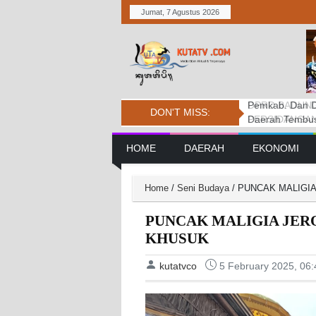
Jumat, 7 Agustus 2026
Pemkab. Dan D
DPRD BADUNG
Penanganan Ke
DON'T MISS:
Daerah Tembus 
PERSIDANGAN
Tantangan
Main Navigation
HOME
DAERAH
EKONOMI
Home
/
Seni Budaya
/
PUNCAK MALIGI
PUNCAK MALIGIA JER
KHUSUK
kutatvco
5 February 2025, 06