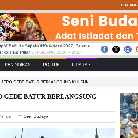
TENTANG
prd Badung Sepakati Kua-ppas 2027, Belanja
 GELAR RAPAT PARIPURNA MASA
bakaran Savana Bromo Hadapi Sejumlah
Rp 14,2 Triliun
 PERTAMA TAHUN SIDANG 2026 – 2027
PENDIDIKAN
POLITIK
LIPSUS
A JERO GEDE BATUR BERLANGSUNG KHUSUK
O GEDE BATUR BERLANGSUNG
:47 am
Seni Budaya