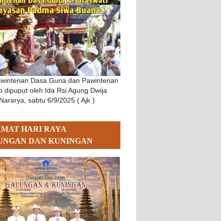
awintenan Dasa Guna dan Pawintenan
i dipuput oleh Ida Rsi Agung Dwija
Nararya, sabtu 6/9/2025 ( Ajk )
AMAT HARI RAYA
UNGAN DAN KUNINGAN