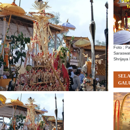
Foto ; P
Saraswat
Shrijaya 
SEL
GAL