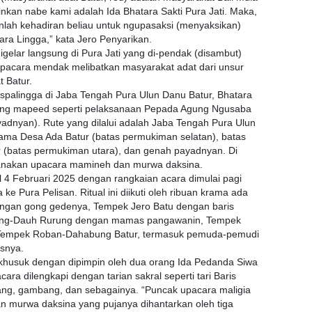
inkan nabe kami adalah Ida Bhatara Sakti Pura Jati. Maka,
onlah kehadiran beliau untuk ngupasaksi (menyaksikan)
ara Lingga,” kata Jero Penyarikan.
elar langsung di Pura Jati yang di-pendak (disambut)
 Upacara mendak melibatkan masyarakat adat dari unsur
 Batur.
spalingga di Jaba Tengah Pura Ulun Danu Batur, Bhatara
ung mapeed seperti pelaksanaan Pepada Agung Ngusaba
adnyan). Rute yang dilalui adalah Jaba Tengah Pura Ulun
tama Desa Ada Batur (batas permukiman selatan), batas
 (batas permukiman utara), dan genah payadnyan. Di
ksanakan upacara mamineh dan murwa daksina.
 4 Februari 2025 dengan rangkaian acara dimulai pagi
e Pura Pelisan. Ritual ini diikuti oleh ribuan krama ada
engan gong gedenya, Tempek Jero Batu dengan baris
rung-Dauh Rurung dengan mamas pangawanin, Tempek
 Tempek Roban-Dahabung Batur, termasuk pemuda-pemudi
snya.
khusuk dengan dipimpin oleh dua orang Ida Pedanda Siwa
a dilengkapi dengan tarian sakral seperti tari Baris
yang, gambang, dan sebagainya. “Puncak upacara maligia
 dan murwa daksina yang pujanya dihantarkan oleh tiga