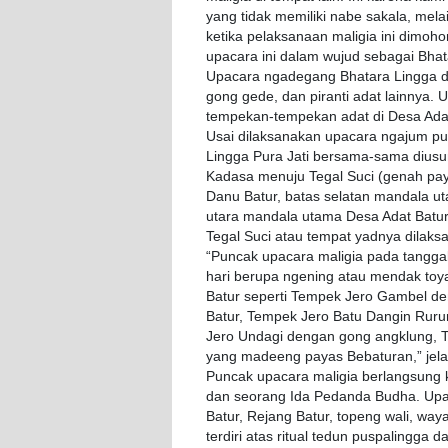
yang tidak memiliki nabe sakala, mela
ketika pelaksanaan maligia ini dimoh
upacara ini dalam wujud sebagai Bhat
Upacara ngadegang Bhatara Lingga dig
gong gede, dan piranti adat lainnya.
tempekan-tempekan adat di Desa Adat
Usai dilaksanakan upacara ngajum pu
Lingga Pura Jati bersama-sama dius
Kadasa menuju Tegal Suci (genah pay
Danu Batur, batas selatan mandala u
utara mandala utama Desa Adat Batur
Tegal Suci atau tempat yadnya dila
“Puncak upacara maligia pada tanggal
hari berupa ngening atau mendak toya k
Batur seperti Tempek Jero Gambel d
Batur, Tempek Jero Batu Dangin Ru
Jero Undagi dengan gong angklung,
yang madeeng payas Bebaturan,” jela
Puncak upacara maligia berlangsung 
dan seorang Ida Pedanda Budha. Upacar
Batur, Rejang Batur, topeng wali, wa
terdiri atas ritual tedun puspalingga