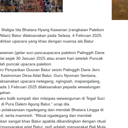
aligia Ida Bhatara Hyang Kawanan (rangkaian Palebon
itan) Batur dilaksanakan pada Selasa, 4 Februari 2025.
irkan upacara yang khas dengan nuansa ala Batur
awanan (gelar suci pascaupacara palebon Palinggih Dane
ai sejak 30 Januari 2025 atau enam hari setelah Puncak
lah puncak upacara palebon.
o Penyarikan Duuran Batur seizin Palinggih Dane Jero
i Kasinoman Desa Adat Batur, Guru Nyoman Sentana,
laksanakan upacara netegang, ngingsah, mapangalang,
pada 1 Februari 2025 dilaksanakan pepada wewalungan
gahan.
caru balik sumpah dan mlaspas wewangunan di Tegal Suci
 di Pura Dalem Agung Batur,” ucap dia.
n pelaksanaan ngadegang dan mendak Bhatara Lingga di
ed, serta mamineh. “Ritual ngadegang dan mendak
takan sangat khas Batur apabila dibandingkan dengan ritual
mi (masyarakat adat Batur, red) adalah masyarakat Bali Mula