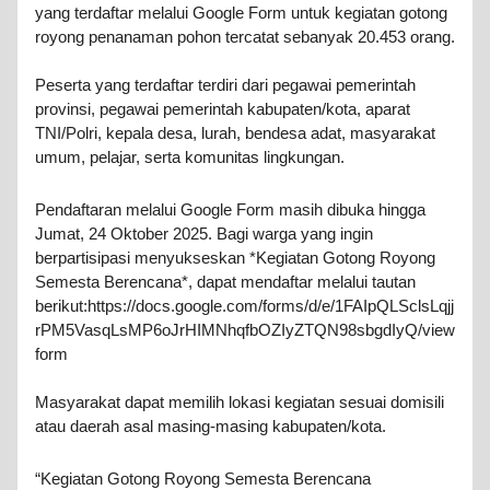
yang terdaftar melalui Google Form untuk kegiatan gotong
royong penanaman pohon tercatat sebanyak 20.453 orang.
Peserta yang terdaftar terdiri dari pegawai pemerintah
provinsi, pegawai pemerintah kabupaten/kota, aparat
TNI/Polri, kepala desa, lurah, bendesa adat, masyarakat
umum, pelajar, serta komunitas lingkungan.
Pendaftaran melalui Google Form masih dibuka hingga
Jumat, 24 Oktober 2025. Bagi warga yang ingin
berpartisipasi menyukseskan *Kegiatan Gotong Royong
Semesta Berencana*, dapat mendaftar melalui tautan
berikut:https://docs.google.com/forms/d/e/1FAIpQLSclsLqjj
rPM5VasqLsMP6oJrHIMNhqfbOZIyZTQN98sbgdIyQ/view
form
Masyarakat dapat memilih lokasi kegiatan sesuai domisili
atau daerah asal masing-masing kabupaten/kota.
“Kegiatan Gotong Royong Semesta Berencana