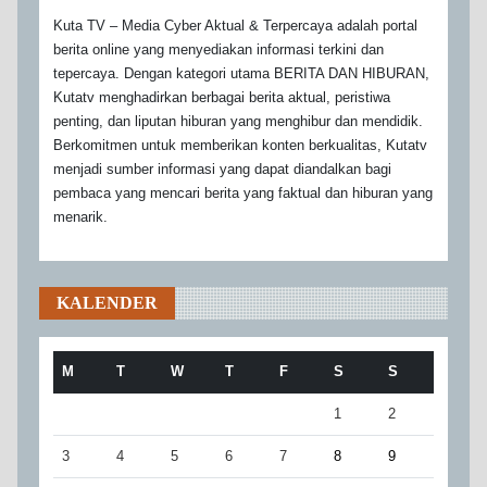
Kuta TV – Media Cyber Aktual & Terpercaya adalah portal
berita online yang menyediakan informasi terkini dan
tepercaya. Dengan kategori utama BERITA DAN HIBURAN,
Kutatv menghadirkan berbagai berita aktual, peristiwa
penting, dan liputan hiburan yang menghibur dan mendidik.
Berkomitmen untuk memberikan konten berkualitas, Kutatv
menjadi sumber informasi yang dapat diandalkan bagi
pembaca yang mencari berita yang faktual dan hiburan yang
menarik.
KALENDER
M
T
W
T
F
S
S
1
2
3
4
5
6
7
8
9