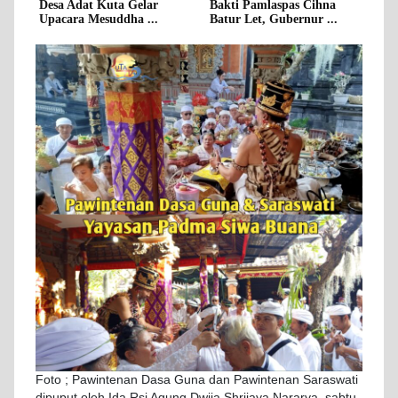
Desa Adat Kuta Gelar
Bakti Pamlaspas Cihna
Upacara Mesuddha ...
Batur Let, Gubernur ...
Foto ; Pawintenan Dasa Guna dan Pawintenan Saraswati
dipuput oleh Ida Rsi Agung Dwija Shrijaya Nararya, sabtu