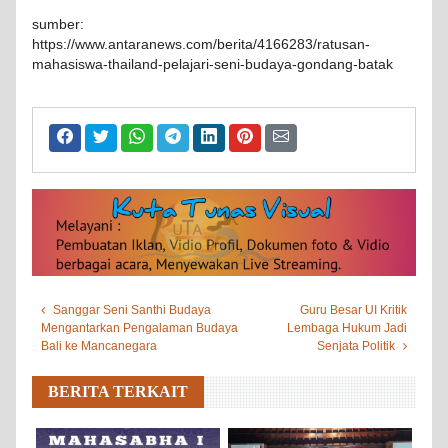
sumber:
https://www.antaranews.com/berita/4166283/ratusan-
mahasiswa-thailand-pelajari-seni-budaya-gondang-batak
Sanggar Seni Santhi Budaya
Guru Besar UI Kritik
Mengantarkan Pengalaman Budaya
Lembaga Hukum Jadi
Bali ke Mancanegara
Senjata Politik
BERITA TERKAIT