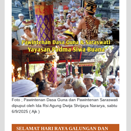
Foto ; Pawintenan Dasa Guna dan Pawintenan Saraswati
dipuput oleh Ida Rsi Agung Dwija Shrijaya Nararya, sabtu
6/9/2025 ( Ajk )
SELAMAT HARI RAYA GALUNGAN DAN