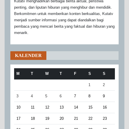
Kutatv menghadirkan berbagai berita aktual, peristiwa
penting, dan liputan hiburan yang menghibur dan mendidik.
Berkomitmen untuk memberikan konten berkualitas, Kutatv
menjadi sumber informasi yang dapat diandalkan bagi
pembaca yang mencari berita yang faktual dan hiburan yang
menarik.
KALENDER
M
T
W
T
F
S
S
1
2
3
4
5
6
7
8
9
10
11
12
13
14
15
16
17
18
19
20
21
22
23