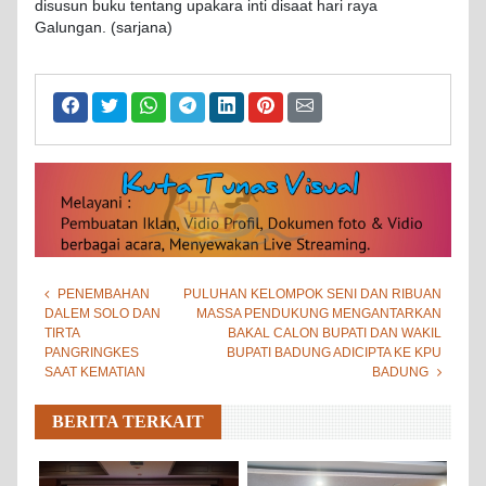
disusun buku tentang upakara inti disaat hari raya
Galungan. (sarjana)
PENEMBAHAN
PULUHAN KELOMPOK SENI DAN RIBUAN
DALEM SOLO DAN
MASSA PENDUKUNG MENGANTARKAN
TIRTA
BAKAL CALON BUPATI DAN WAKIL
PANGRINGKES
BUPATI BADUNG ADICIPTA KE KPU
SAAT KEMATIAN
BADUNG
BERITA TERKAIT