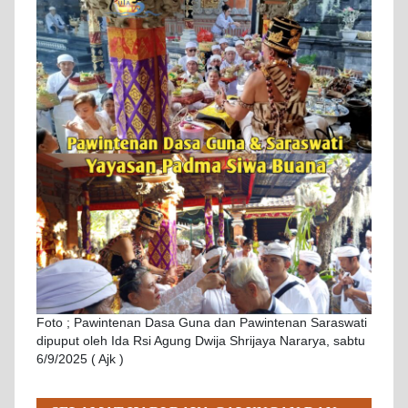
Foto ; Pawintenan Dasa Guna dan Pawintenan Saraswati
dipuput oleh Ida Rsi Agung Dwija Shrijaya Nararya, sabtu
6/9/2025 ( Ajk )