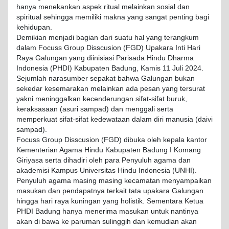
hanya menekankan aspek ritual melainkan sosial dan
spiritual sehingga memiliki makna yang sangat penting bagi
kehidupan.
Demikian menjadi bagian dari suatu hal yang terangkum
dalam Focuss Group Disscusion (FGD) Upakara Inti Hari
Raya Galungan yang diinisiasi Parisada Hindu Dharma
Indonesia (PHDI) Kabupaten Badung, Kamis 11 Juli 2024.
Sejumlah narasumber sepakat bahwa Galungan bukan
sekedar kesemarakan melainkan ada pesan yang tersurat
yakni meninggalkan kecenderungan sifat-sifat buruk,
keraksasaan (asuri sampad) dan menggali serta
memperkuat sifat-sifat kedewataan dalam diri manusia (daivi
sampad).
Focuss Group Disscusion (FGD) dibuka oleh kepala kantor
Kementerian Agama Hindu Kabupaten Badung I Komang
Giriyasa serta dihadiri oleh para Penyuluh agama dan
akademisi Kampus Universitas Hindu Indonesia (UNHI).
Penyuluh agama masing masing kecamatan menyampaikan
masukan dan pendapatnya terkait tata upakara Galungan
hingga hari raya kuningan yang holistik. Sementara Ketua
PHDI Badung hanya menerima masukan untuk nantinya
akan di bawa ke paruman sulinggih dan kemudian akan