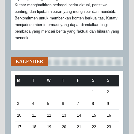
Kutatv menghadirkan berbagai berita aktual, peristiwa
penting, dan liputan hiburan yang menghibur dan mendidik.
Berkomitmen untuk memberikan konten berkualitas, Kutatv
menjadi sumber informasi yang dapat diandalkan bagi
pembaca yang mencari berita yang faktual dan hiburan yang
menarik.
KALENDER
M
T
W
T
F
S
S
1
2
3
4
5
6
7
8
9
10
11
12
13
14
15
16
17
18
19
20
21
22
23