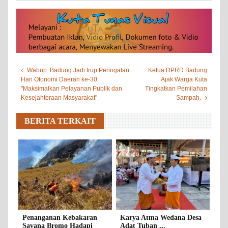
Wabup. Badung Jadi Irup Peringatan
Ketua DPRD Badung
Hari Otonomi Daerah ke-30
Ajak Warga Kuta
"Maksimalkan Pelayanan Publik dan
Tingkatkan Pemilahan
Kesejahteraan Masyarakat"
Sampah.
BERITA TERKAIT
Penanganan Kebakaran
Karya Atma Wedana Desa
Savana Bromo Hadapi
Adat Tuban ...