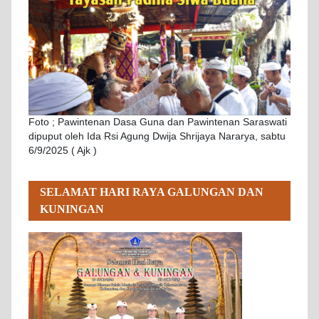
Foto ; Pawintenan Dasa Guna dan Pawintenan Saraswati
dipuput oleh Ida Rsi Agung Dwija Shrijaya Nararya, sabtu
6/9/2025 ( Ajk )
SELAMAT HARI RAYA GALUNGAN DAN
KUNINGAN