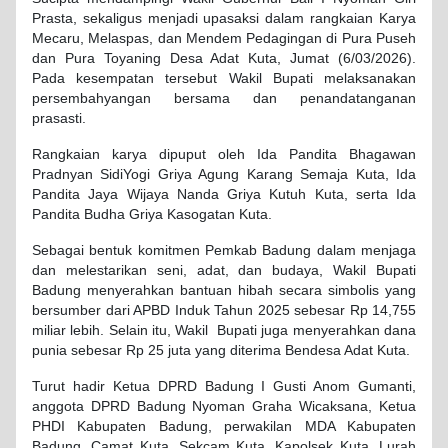
Prasta, sekaligus menjadi upasaksi dalam rangkaian Karya
Mecaru, Melaspas, dan Mendem Pedagingan di Pura Puseh
dan Pura Toyaning Desa Adat Kuta, Jumat (6/03/2026).
Pada kesempatan tersebut Wakil Bupati melaksanakan
persembahyangan bersama dan penandatanganan
prasasti.
Rangkaian karya dipuput oleh Ida Pandita Bhagawan
Pradnyan SidiYogi Griya Agung Karang Semaja Kuta, Ida
Pandita Jaya Wijaya Nanda Griya Kutuh Kuta, serta Ida
Pandita Budha Griya Kasogatan Kuta.
Sebagai bentuk komitmen Pemkab Badung dalam menjaga
dan melestarikan seni, adat, dan budaya, Wakil Bupati
Badung menyerahkan bantuan hibah secara simbolis yang
bersumber dari APBD Induk Tahun 2025 sebesar Rp 14,755
miliar lebih. Selain itu, Wakil Bupati juga menyerahkan dana
punia sebesar Rp 25 juta yang diterima Bendesa Adat Kuta.
Turut hadir Ketua DPRD Badung I Gusti Anom Gumanti,
anggota DPRD Badung Nyoman Graha Wicaksana, Ketua
PHDI Kabupaten Badung, perwakilan MDA Kabupaten
Badung, Camat Kuta, Sekcam Kuta, Kapolsek Kuta, Lurah