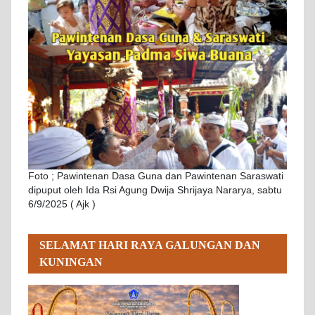
Foto ; Pawintenan Dasa Guna dan Pawintenan Saraswati
dipuput oleh Ida Rsi Agung Dwija Shrijaya Nararya, sabtu
6/9/2025 ( Ajk )
SELAMAT HARI RAYA GALUNGAN DAN
KUNINGAN