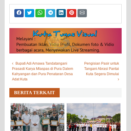
Bupati Adi Arnawa Tandatangani
Pengisian Pasir untuk
Prasasti Karya Mlaspas di Pura Dalem
Tangani Abrasi Pantai
Kahyangan dan Pura Penataran Desa
Kuta Segera Dimulai
Adat Kuta
BERITA TERKAIT