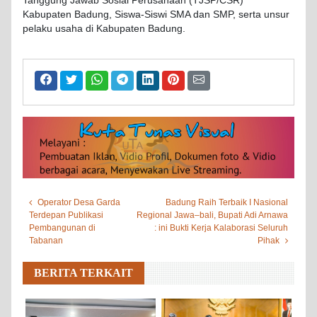
Tanggung Jawab Sosial Perusahaan (TJSP/CSR)
Kabupaten Badung, Siswa-Siswi SMA dan SMP, serta unsur
pelaku usaha di Kabupaten Badung.
Operator Desa Garda
Badung Raih Terbaik I Nasional
Terdepan Publikasi
Regional Jawa–bali, Bupati Adi Arnawa
Pembangunan di
: ini Bukti Kerja Kalaborasi Seluruh
Tabanan
Pihak
BERITA TERKAIT