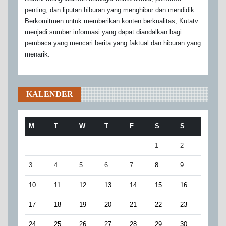
penting, dan liputan hiburan yang menghibur dan mendidik.
Berkomitmen untuk memberikan konten berkualitas, Kutatv
menjadi sumber informasi yang dapat diandalkan bagi
pembaca yang mencari berita yang faktual dan hiburan yang
menarik.
KALENDER
M
T
W
T
F
S
S
1
2
3
4
5
6
7
8
9
10
11
12
13
14
15
16
17
18
19
20
21
22
23
24
25
26
27
28
29
30