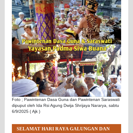
Foto ; Pawintenan Dasa Guna dan Pawintenan Saraswati
dipuput oleh Ida Rsi Agung Dwija Shrijaya Nararya, sabtu
6/9/2025 ( Ajk )
SELAMAT HARI RAYA GALUNGAN DAN